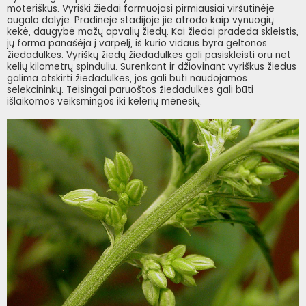
moteriškus. Vyriški žiedai formuojasi pirmiausiai viršutinėje
augalo dalyje. Pradinėje stadijoje jie atrodo kaip vynuogių
kekė, daugybė mažų apvalių žiedų. Kai žiedai pradeda skleistis,
jų forma panašėja į varpelį, iš kurio vidaus byra geltonos
žiedadulkės. Vyriškų žiedų žiedadulkės gali pasiskleisti oru net
kelių kilometrų spinduliu. Surenkant ir džiovinant vyriškus žiedus
galima atskirti žiedadulkes, jos gali buti naudojamos
selekcininkų. Teisingai paruoštos žiedadulkės gali būti
išlaikomos veiksmingos iki kelerių mėnesių.