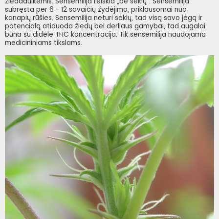
žiedadulkėmis. Sensemilija reiškia „be sėklų“. Sensemilija
subręsta per 6 - 12 savaičių žydėjimo, priklausomai nuo
kanapių rūšies. Sensemilija neturi sėklų, tad visą savo jėgą ir
potencialą atiduoda žiedų bei derliaus gamybai, tad augalai
būna su didele THC koncentracija. Tik sensemilija naudojama
medicininiams tikslams.