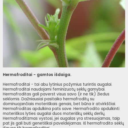
Hermafroditai - gamtos išdaiga.
Hermafroditai - tai abu lytinius požymius turintis augalai.
Hermafroditai naudojami feminizuotų sėklų gamybai.
Hermafroditas gali paverst visus savo (ir ne tik) žiedus
sėklomis. Dažniausiai pasitaiko hermafroditų su
dominuojančiais moteriškais genais, bet būna ir atvirkščiai.
Hermafroditas apdulkina pats save. Hermafrodito apdulkinti
moteriškos lyties augalai duos moteriškų sėklų derlių.
Hermafroditizmas vystosi, jei augalas yra stresuojamas, taip
pat jis gali buti genetiškai paveldėjamas. Iš hermafrodito sėklų