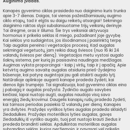
Auginimo įvadas.
Kanapės gyvenimo ciklas prasideda nuo daiginimo kuris trunka
apie 3-7 dienas. Daigas, tai vienas pažeidžiamiausių augimo
ciklo etapų, tad ir elgtis su daigu reikėtų atsargiai! Sėkmingo
daiginimo raktas slypi subalansuotame trijų veiksnių derinyje.
Tai drėgmė, oras ir šiluma. Šie trys veiksniai aktyvuoja
hormonus ir prikelia sėklas iš miego, pažadinant joje gyvybę.
Kai sėklos yra sudaigintos, jos išsodinamos į pasirinktą terpę.
Taip augalas pereina i vegetacijos procesą. Kad augalas
sekmingai vegetuotų, jam reikia daug šviesos (nuo 16 iki 24
valandų šviesos per dieną). Vegetacijos metu vystosi augalo
šaknų sistema, per kurią jis pasisavina naudingas medžiagas.
Augimas vyksta proporcingai - kaip į viršų, taip ir į apačią. Apie
ketvirtą augimo savaitę augalas atsiduria prieš-žydėjimo
būsenoje, kai patyrę augintojai jau gali atskirti augalo lytį.
Natūralioje aplinkoje auganti kanapė pradeda žydėti, kai
dienos ilgis trumpėja. Tai signalizuoja, kad gyvenimo ciklas eina
į pabaigą ir augalas pražysta. Žydinčio augalo savybės
keičiasi, lapai nustoja augti, augalas naudoja visą savo
energiją žiedų krovimui. Daugelis kanapių rušių pradeda žydėti,
kai tamsos periodas pasiekia 12 valandų per dieną. Kanapės
yra dvilytės. Pražydęs vyriškos lyties augalas pradeda sklaidyti
žiedadulkes. Pražydęs moteriškos lyties augalas, gavęs
žiedadulkių iš vyriško augalo, tuoj pat nustoja krauti žiedus ir
prededa brandinti sėklas. Apdulkintas moteriškas augalas
subrandina sėklas, kurios peržiemoja, ir pavasarį vėl prikelia