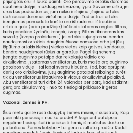
prijungtas orui iš lauko paimti. Oro perdavimo ortakis daromas
apatinėje dalyje, maždaug virš vazonų lygio. Savaime aišku, jei
oras bus paduodamas, jam reikia ir išėjimo. Įšėjimo ortakis
dažniausiai daromas viršutinėje dalyje. Tad antras ortakis
irengiamas panaudoto karšto oro ištraukimui. Ištraukimo
ortakio gale (arba pradžioje) būtinai statomas anglies filtras,
kuris panaikina žydinčių kanapių kvapą. Filtras tikrinamas kas
savaitę (kvapo pralaidumui) jei ortakis sujungtas su bendro
naudojimosi ortakiais daugiabučiuose namuose arba jei jūsų
išpūtimo ortakis išeina į viešas vietas kaip gatves, koridorius,
bendro naudojimosi rūsius ar garažus. Pagal šią schemą
įrengta auginimo patalpa dar reikalauja vidinio oro
cirkuliavimo. Įstatomas ventiliatorius, kuris maišo orą auginimo
patalpos viduje - tai labai svarbu ir būtina. Tad, kad aprūpinti
derlių oro cirkuliavimu, jūsų auginimo patalpai reikalinga turėti
tik du ventiliatorius ištraukimo ir vidaus cirkuliavimui palaikyti.
Abu ventiliatoriai turi dirbti 24 valandas per parą, kad užtikrinti
gerą oro cirkuliavimą - nuo to tiesiogiai priklauso ir geras
augimas.
Vazonai, žemės ir PH.
Šiuo metu galite rasti daugybę žemės mišinių ir substratų. Kaip
pasirinkti geriausią ir nuo ko pradėti? Auginant patalpoje
negalime tiesiog išeiti ir prisikasti žemių iš močiutės daržo ar
po balkonu. Žemės kokybė - tai gero rezultato pradžia. Kodėl
negalima naudoti žemių tiesiog iš lauko ir kam sterilizuoti