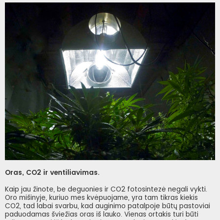
Oras, CO2 ir ventiliavimas.
Kaip jau žinote, be deguonies ir CO2 fotosintezė negali vykti.
Oro mišinyje, kuriuo mes kvėpuojame, yra tam tikras kiekis
CO2, tad labai svarbu, kad auginimo patalpoje būtų pastoviai
paduodamas šviežias oras iš lauko. Vienas ortakis turi būti