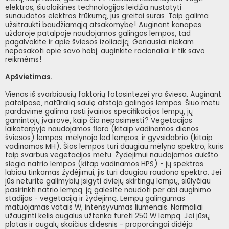
elektros, šiuolaikinės technologijos leidžia nustatyti
sunaudotos elektros trūkumą, jus greitai suras. Taip galima
užsitraukti baudžiamąją atsakomybę! Auginant kanapes
uždaroje patalpoje naudojamos galingos lempos, tad
pagalvokite ir apie šviesos izoliaciją. Geriausiai niekam
nepasakoti apie savo hobį, auginkite racionaliai ir tik savo
reikmėms!
Apšvietimas.
Vienas iš svarbiausių faktorių fotosintezei yra šviesa. Auginant
patalpose, natūralią saulę atstoja galingos lempos. Šiuo metu
pardavime galima rasti įvairios specifikacijos lempų, jų
gamintojų įvairovė, kaip čia nepasimesti? Vegetacijos
laikotarpyje naudojamos floro (kitaip vadinamos dienos
šviesos) lempos, mėlynojo led lempos, ir gyvsidabrio (kitaip
vadinamos MH). Šios lempos turi daugiau mėlyno spektro, kuris
taip svarbus vegetacijos metu. Žydėjimui naudojamos aukšto
slėgio natrio lempos (kitap vadinamos HPS) - jų spektras
labiau tinkamas žydėjimui, jis turi daugiau raudono spektro. Jei
jūs neturite galimybių įsigyti dviejų skirtingų lempų, siūlyčiau
pasirinkti natrio lempą, ją galėsite naudoti per abi auginimo
stadijas - vegetaciją ir žydėjimą. Lempų galingumas
matuojamas vatais W, intensyvumas liumenais. Normaliai
užauginti kelis augalus užtenka turėti 250 W lempą. Jei jūsų
plotas ir augalų skaičius didesnis - proporcingai didėja