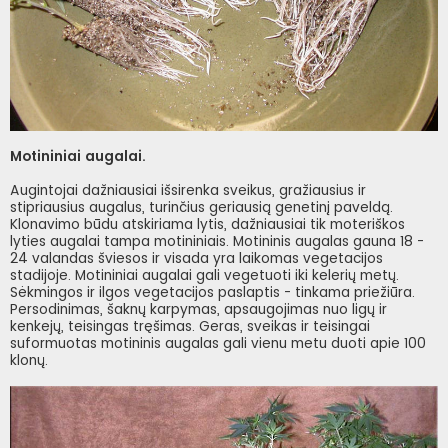
Motininiai augalai.
Augintojai dažniausiai išsirenka sveikus, gražiausius ir
stipriausius augalus, turinčius geriausią genetinį paveldą.
Klonavimo būdu atskiriama lytis, dažniausiai tik moteriškos
lyties augalai tampa motininiais. Motininis augalas gauna 18 -
24 valandas šviesos ir visada yra laikomas vegetacijos
stadijoje. Motininiai augalai gali vegetuoti iki kelerių metų.
Sėkmingos ir ilgos vegetacijos paslaptis - tinkama priežiūra.
Persodinimas, šaknų karpymas, apsaugojimas nuo ligų ir
kenkejų, teisingas tręšimas. Geras, sveikas ir teisingai
suformuotas motininis augalas gali vienu metu duoti apie 100
klonų.