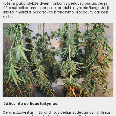
kotelį ir pabandykite dviem rankomis perlaužti pusiau. Jei jis
lūžta sutraškėdamas per pusę, produktas yra išdžiuvęs. Jei jis
linksta ir nelūžta, pakartokite brandinimo procedūrą dar kelis
kartus.
Išdžiovinto derliaus laikymas.
Gerai išdžiovintas ir išbrandintas derlius sudedamas į stiklinius