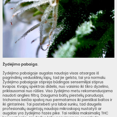
Žydėjimo pabaiga.
Žydėjimo pabaigoje augalas naudoja visas atsargas iš
pagrindinių vėduoklinių lapų, tad jie gelsta, tai yra normalu.
Žydėjimo pabaigoje stiprėja būdingas sensemilijai stiprus
kvapas. Kvapų spektras didelis, nuo vaisinio iki tikro dyzelino,
priklausomai nuo rūšies. Viso žydėjimo metu rekomenduojama
naudoti anglies filtrą. Dauguma baltų piestelių paruduoja,
trichomos keičia spalvą nuo permatamos iki pieniškai baltos ir
iki gintarinės. Tai pastebėti yra labai sunku, tad daugelis
profesionalių augintojų naudoja mikroskopą nustatyti ar
augalas yra žydėjimo fazės pike. Tai reiškia maksimalią THC