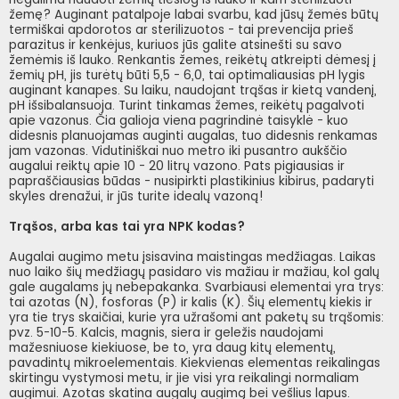
žemę? Auginant patalpoje labai svarbu, kad jūsų žemės būtų
termiškai apdorotos ar sterilizuotos - tai prevencija prieš
parazitus ir kenkėjus, kuriuos jūs galite atsinešti su savo
žemėmis iš lauko. Renkantis žemes, reikėtų atkreipti dėmesį į
žemių pH, jis turėtų būti 5,5 - 6,0, tai optimaliausias pH lygis
auginant kanapes. Su laiku, naudojant trąšas ir kietą vandenį,
pH išsibalansuoja. Turint tinkamas žemes, reikėtų pagalvoti
apie vazonus. Čia galioja viena pagrindinė taisyklė - kuo
didesnis planuojamas auginti augalas, tuo didesnis renkamas
jam vazonas. Vidutiniškai nuo metro iki pusantro aukščio
augalui reiktų apie 10 - 20 litrų vazono. Pats pigiausias ir
papraščiausias būdas - nusipirkti plastikinius kibirus, padaryti
skyles drenažui, ir jūs turite idealų vazoną!
Trąšos, arba kas tai yra NPK kodas?
Augalai augimo metu įsisavina maistingas medžiagas. Laikas
nuo laiko šių medžiagų pasidaro vis mažiau ir mažiau, kol galų
gale augalams jų nebepakanka. Svarbiausi elementai yra trys:
tai azotas (N), fosforas (P) ir kalis (K). Šių elementų kiekis ir
yra tie trys skaičiai, kurie yra užrašomi ant paketų su trąšomis:
pvz. 5-10-5. Kalcis, magnis, siera ir geležis naudojami
mažesniuose kiekiuose, be to, yra daug kitų elementų,
pavadintų mikroelementais. Kiekvienas elementas reikalingas
skirtingu vystymosi metu, ir jie visi yra reikalingi normaliam
augimui. Azotas skatina augalų augimą bei vešlius lapus.