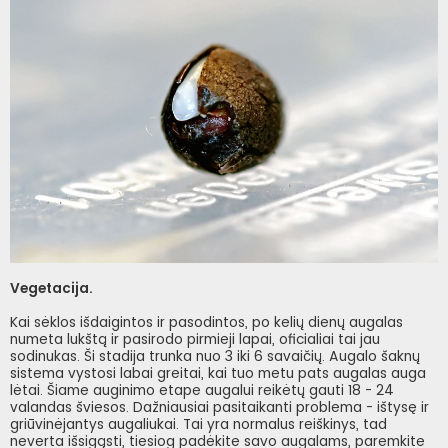
Vegetacija.
Kai sėklos išdaigintos ir pasodintos, po kelių dienų augalas
numeta lukštą ir pasirodo pirmieji lapai, oficialiai tai jau
sodinukas. Ši stadija trunka nuo 3 iki 6 savaičių. Augalo šaknų
sistema vystosi labai greitai, kai tuo metu pats augalas auga
lėtai. Šiame auginimo etape augalui reikėtų gauti 18 - 24
valandas šviesos. Dažniausiai pasitaikanti problema - ištysę ir
griūvinėjantys augaliukai. Tai yra normalus reiškinys, tad
neverta išsigąsti, tiesiog padėkite savo augalams, paremkite