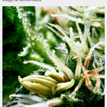
išauga tik hermafroditai.