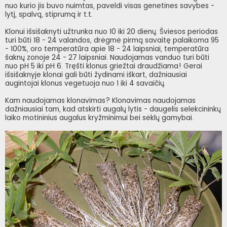
nuo kurio jis buvo nuimtas, paveldi visas genetines savybes -
lytį, spalvą, stiprumą ir t.t.
Klonui išsišaknyti užtrunka nuo 10 iki 20 dienų. Šviesos periodas
turi būti 18 - 24 valandos, drėgmė pirmą savaitę palaikoma 95
- 100%, oro temperatūra apie 18 - 24 laipsniai, temperatūra
šaknų zonoje 24 - 27 laipsniai. Naudojamas vanduo turi būti
nuo pH 5 iki pH 6. Tręšti klonus griežtai draudžiama! Gerai
išsišaknyje klonai gali būti žydinami iškart, dažniausiai
augintojai klonus vegetuoja nuo 1 iki 4 savaičių.
Kam naudojamas klonavimas? Klonavimas naudojamas
dažniausiai tam, kad atskirti augalų lytis - daugelis selekcininkų
laiko motininius augalus kryžminimui bei sėklų gamybai.