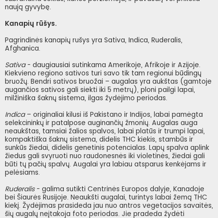
naują gyvybę.
Kanapių rūšys.
Pagrindinės kanapių rušys yra Sativa, Indica, Ruderalis,
Afghanica.
Sativa
- daugiausiai sutinkama Amerikoje, Afrikoje ir Azijoje.
Kiekvieno regiono sativos turi savo tik tam regionui būdingų
bruožų. Bendri sativos bruožai – augalas yra aukštas (gamtoje
augančios sativos gali siekti iki 5 metrų), ploni pailgi lapai,
milžiniška šaknų sistema, ilgas žydėjimo periodas.
Indica
– originaliai kilusi iš Pakistano ir Indijos, labai pamėgta
selekcininkų ir patalpose auginančių žmonių. Augalas auga
neaukštas, tamsiai žalios spalvos, labai platūs ir trumpi lapai,
kompaktiška šaknų sistema, didelis THC kiekis, stambūs ir
sunkūs žiedai, didelis genetinis potencialas. Lapų spalva aplink
žiedus gali svyruoti nuo raudonesnės iki violetinės, žiedai gali
būti tų pačių spalvų. Augalai yra labiau atsparus kenkėjams ir
pelėsiams.
Ruderalis
- galima sutikti Centrinės Europos dalyje, Kanadoje
bei Šiaurės Rusijoje. Neaukšti augalai, turintys labai žemą THC
kiekį. Žydėjimas prasideda jau nuo antros vegetacijos savaitės,
šių augalų neįtakoja foto periodas. Jie pradeda žydėti