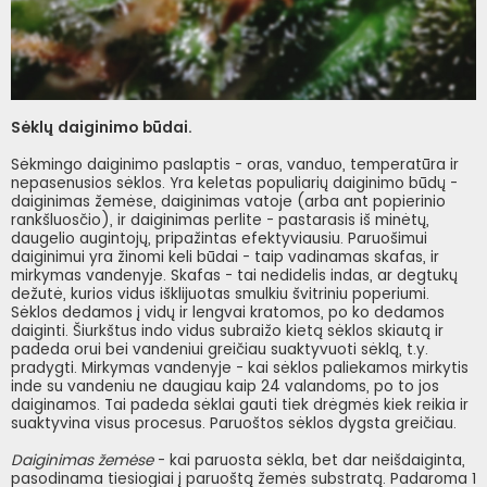
Sėklų daiginimo būdai.
Sėkmingo daiginimo paslaptis - oras, vanduo, temperatūra ir
nepasenusios sėklos. Yra keletas populiarių daiginimo būdų -
daiginimas žemėse, daiginimas vatoje (arba ant popierinio
rankšluosčio), ir daiginimas perlite - pastarasis iš minėtų,
daugelio augintojų, pripažintas efektyviausiu. Paruošimui
daiginimui yra žinomi keli būdai - taip vadinamas skafas, ir
mirkymas vandenyje. Skafas - tai nedidelis indas, ar degtukų
dežutė, kurios vidus išklijuotas smulkiu švitriniu poperiumi.
Sėklos dedamos į vidų ir lengvai kratomos, po ko dedamos
daiginti. Šiurkštus indo vidus subraižo kietą sėklos skiautą ir
padeda orui bei vandeniui greičiau suaktyvuoti sėklą, t.y.
pradygti. Mirkymas vandenyje - kai sėklos paliekamos mirkytis
inde su vandeniu ne daugiau kaip 24 valandoms, po to jos
daiginamos. Tai padeda sėklai gauti tiek drėgmės kiek reikia ir
suaktyvina visus procesus. Paruoštos sėklos dygsta greičiau.
Daiginimas žemėse
- kai paruosta sėkla, bet dar neišdaiginta,
pasodinama tiesiogiai į paruoštą žemės substratą. Padaroma 1