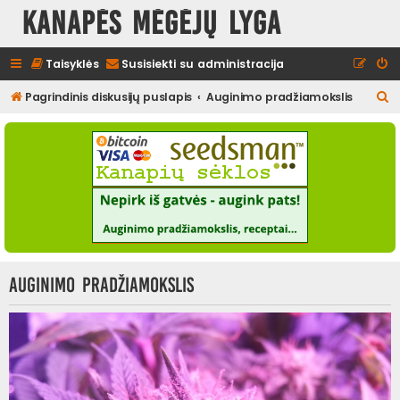
Kanapės mėgėjų lyga
Taisyklės
Susisiekti su administracija
I
Pagrindinis diskusijų puslapis
Auginimo pradžiamokslis
e
š
k
o
t
i
Auginimo pradžiamokslis