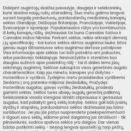
Didėjant augintojų skaičiui pasaulyje, daugėja ir selekcininkų,
kurie skatina naujų rušių atsiradimą. Šiuo metu galima lengvai
surasti begalę parduotuvių, parduodančių medicininių kanapių
sėklas Olandijoje, Didžiojoje Britanijoje, Prancūzijoje, Vokietijoje,
Šveicarijoje ir Ispanijoje. Populiariausios rūšys yra kombinuotos
iš kelių kanapių rūšių, dažniausiai tai buna Cannabis Sativa ir
Cannabis Indica hibridai. Perkant sėklas, reikia atkreipti dėmesį
į jų specifikaciją - kai kurios sėklos skirtos auginimui lauke, kitos
geriau auga šiltnamiuose arba auginimui skirtose patalpose.
Visa informacija apie sėklas turi būti pateikta ant pakuotės,
arba pardavėjo tinklalapyje. Nesivaržykite ir stenkitės kuo
daugiau sužinoti apie pasirinktą rūšį - tai iš dalies lems jūsų
sėkmingą auginimą. Sėklose sukauptos visos genetinės augalo
charakteristikos. Kaip jau minėta, kanapės yra dvilytės -
moteriškos ir vyriškos. Žydėjimo metu prasiskleidus vyriškiems
žiedams į orą patenka milijonai žiedadulkių. Pražydęs
moteriškas augalas, gavęs vyriškų žiedadulkių, pradeda
gaminti sėklas. Sėklos turės abiejų augalų genetinį palikimą.
Selekcininkai visada stengiasi išrinkti stipriausius ir geriausius
augalus, kad palaikyti gerą sėklų kokybę. Sėklos gali būti įvairių
dydžių ir atspalvių, parduodamos sėklos dažniausiai jau būna
surūšiuotos. Jei jau jūs patys nusprendėte paeksperimentuoti
ir išgauti savo sėklų, siūlome prieš daiginimą jas atrūšiuoti - tik
pilnavidurės, sodrios spalvos sėklos yra daigios. Dar vienas
būdas patikrinti sėklą - tiesiog lengvai spustelti ją tarp pirštų,