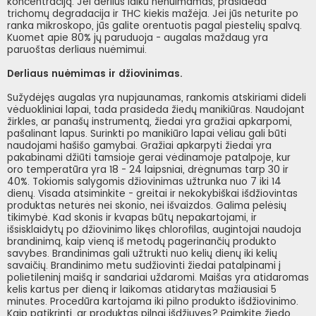
koncentraciją. Jei derlius laiku nenuimamas, prasideda
trichomų degradacija ir THC kiekis mažėja. Jei jūs neturite po
ranka mikroskopo, jūs galite orentuotis pagal piestelių spalvą.
Kuomet apie 80% jų paruduoja - augalas maždaug yra
paruoštas derliaus nuėmimui.
Derliaus nuėmimas ir džiovinimas.
Sužydėjęs augalas yra nupjaunamas, rankomis atskiriami dideli
vėduokliniai lapai, tada prasideda žiedų manikiūras. Naudojant
žirkles, ar panašų instrumentą, žiedai yra gražiai apkarpomi,
pašalinant lapus. Surinkti po manikiūro lapai vėliau gali būti
naudojami hašišo gamybai. Gražiai apkarpyti žiedai yra
pakabinami džiūti tamsioje gerai vėdinamoje patalpoje, kur
oro temperatūra yra 18 - 24 laipsniai, drėgnumas tarp 30 ir
40%. Tokiomis salygomis džiovinimas užtrunka nuo 7 iki 14
dienų. Visada atsiminkite - greitai ir nekokybiškai išdžiovintas
produktas neturės nei skonio, nei išvaizdos. Galima pelėsių
tikimybė. Kad skonis ir kvapas būtų nepakartojami, ir
išsisklaidytų po džiovinimo likęs chlorofilas, augintojai naudoja
brandinimą, kaip vieną iš metodų pagerinančių produkto
savybes. Brandinimas gali užtrukti nuo kelių dienų iki kelių
savaičių. Brandinimo metu sudžiovinti žiedai patalpinami į
polietileninį maišą ir sandariai uždaromi. Maišas yra atidaromas
kelis kartus per dieną ir laikomas atidarytas mažiausiai 5
minutes. Procedūra kartojama iki pilno produkto išdžiovinimo.
Kaip patikrinti, ar produktas pilnai išdžiuvęs? Paimkite žiedo