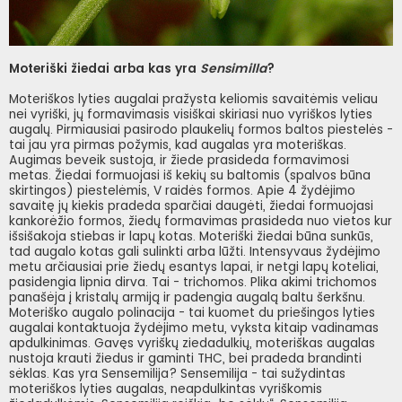
Moteriški žiedai arba kas yra
Sensimilla
?
Moteriškos lyties augalai pražysta keliomis savaitėmis veliau
nei vyriški, jų formavimasis visiškai skiriasi nuo vyriškos lyties
augalų. Pirmiausiai pasirodo plaukelių formos baltos piestelės -
tai jau yra pirmas požymis, kad augalas yra moteriškas.
Augimas beveik sustoja, ir žiede prasideda formavimosi
metas. Žiedai formuojasi iš kekių su baltomis (spalvos būna
skirtingos) piestelėmis, V raidės formos. Apie 4 žydėjimo
savaitę jų kiekis pradeda sparčiai daugėti, žiedai formuojasi
kankorėžio formos, žiedų formavimas prasideda nuo vietos kur
išsišakoja stiebas ir lapų kotas. Moteriški žiedai būna sunkūs,
tad augalo kotas gali sulinkti arba lūžti. Intensyvaus žydėjimo
metu arčiausiai prie žiedų esantys lapai, ir netgi lapų koteliai,
pasidengia lipnia dirva. Tai - trichomos. Plika akimi trichomos
panašėja į kristalų armiją ir padengia augalą baltu šerkšnu.
Moteriško augalo polinacija - tai kuomet du priešingos lyties
augalai kontaktuoja žydėjimo metu, vyksta kitaip vadinamas
apdulkinimas. Gavęs vyriškų ziedadulkių, moteriškas augalas
nustoja krauti žiedus ir gaminti THC, bei pradeda brandinti
sėklas. Kas yra Sensemilija? Sensemilija - tai sužydintas
moteriškos lyties augalas, neapdulkintas vyriškomis