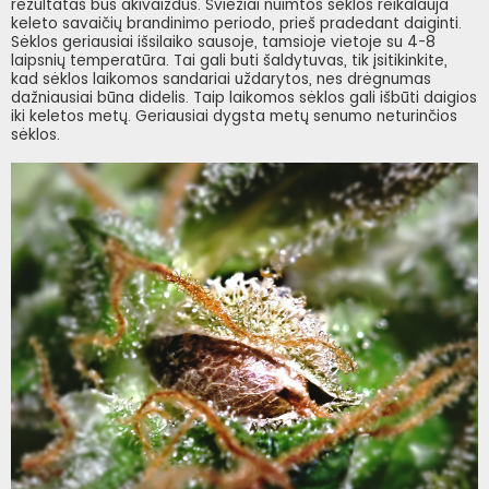
rezultatas bus akivaizdus. Šviežiai nuimtos sėklos reikalauja
keleto savaičių brandinimo periodo, prieš pradedant daiginti.
Sėklos geriausiai išsilaiko sausoje, tamsioje vietoje su 4-8
laipsnių temperatūra. Tai gali buti šaldytuvas, tik įsitikinkite,
kad sėklos laikomos sandariai uždarytos, nes drėgnumas
dažniausiai būna didelis. Taip laikomos sėklos gali išbūti daigios
iki keletos metų. Geriausiai dygsta metų senumo neturinčios
sėklos.