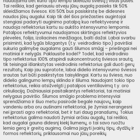
naudojama bet kurio tipo lempa skleidžia šviesą į visas puses.
Tai reiškia, kad geriausiu atveju jūsų augalą pasieks tik 50%
skleidžiamos šviesos. Kiti 50% bus pasiskirstę be didesnės
naudos jūsų augalui. Kaip tik dėl šios priežasties augintojai
stengiasi padaryti auginimo patalpą kuo reflektyvesnę ir
naudoja reflektorius kartu su aukšto intensyvumo lempomis.
Patalpos reflektyvumui naudojamos skirtingos reflektyvios
plėvelės, folija, izoliacinės medžiagos, balti dažai. Labai svarbu
prisiminti, kad lygūs blizgantys (t.y. veidrodinio tipo) paviršiai
sukuria galimybę augalams gauti šilumos smūgį – priešingai nei
matiniai ir nelygūs. Paklausite kodėl? Todėl, kad veidrodinio
tipo reflektorius 100% atspindi sukoncentruotą šviesos srautą,
tik teisingai išlankstytas veidrodinis reflektorius gali duoti gerų
rezultatų. Kaip jau supratote, labai didelio intensyvumo šviesos
srautas turi būti paskirstytas taisyklingai. Kartu su šviesa, nuo
didelio galingumo lempų sklinda ir šiluma. Naudojant tokio tipo
reflektorius, reikia atsižvelgti į patalpos ventiliavimą t.y. oro
cirkuliaciją. Dažniausiai pasitaikantys reflektoriai, tai matiniai
nelygaus paviršio. Šilumos smūgio problema intensyviai
sprendžiama ir šiuo metu pasirodė begalė naujovų, kaip
vandeniu arba oru aušinami reflektoriai, jie žymiai nerangesni
nei įprasti agro reflektoriai, bet ir turi daug pranašumų. Tokius
reflektorius galima naudoti žymiai arčiau augalų, tai reiškia,
kad augalai gauna didesnį kiekį liumenų, o tai savo ruožtu
lemia gerą ir greitą augimą. Galima įsigyti įvairių tipų, dydžių ir
formos reflektorių, priklausomai nuo jūsų poreikių.