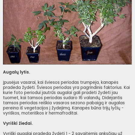
Augalų lytis.
Įpusėjus vasarai, kai šviesos periodas trumpėja, kanapės
pradeda žydėti. Šviesos periodas yra pagrindinis faktorius. Kai
kurie foto periodui jautrūs augalai gali pradėti žydėti jau
tuomet, kai tamsos periodas sudaro 16 valandų. Didėjantis
tamsos periodas reiškia vasaros sezono pabaigą ir augalas
pereina iš vegetacijos į žydejimą. Kanapės būna trijų lyčių -
vyriškos, moteriškos ir hermafroditai.
Vyriški žiedai.
Vyriški augalai pradeda žydėti 1 - 2 savaitėmis anksčiau už