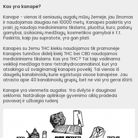
Kas yra kanapė?
Kanapė - vienas iš seniausių augalų mūsų žemėje, jau žinomas
ir naudojamas daugiau nei 10000 metų. Kanapės paskirtis yra
įvairi, ją naudoja medicininiams tikslams, pluoštui, kuro, pašarų
gamybai, izoliacinių medžiagų, kosmetikos gamybai ir t.t.
Paskirtis, kaip jau supratote, yra gan plati.
Kanapės su žemu THC kiekiu naudojamos tik pramonėje.
Kanapės turinčios didelį kiekį THC bei CBD naudojamos
medicininiams tikslams. Kas yra THC? Tai taip vadinama
veiklioji medžiaga trans-tetrahydrocannabinol, kuri yra
atsakinga už svaiginamajį kanapės poveikį. Tai vienas iš
daugelių kanabinoidų kurie egzistuoja visose kanapėse. Jau
atrasta apie 40 kanabinoidų grupių, bet ne visi yra gerai ištirti.
Kanapė yra vienmetis augalas. Yra dvilytė ir dauginasi
sėklomis. Natūralioje aplinkoje gyvenimo ciklą pradeda
pavasarį ir užbaigia rudenį.