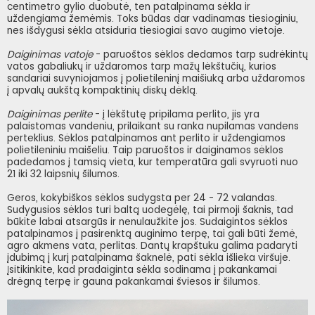
centimetro gylio duobutė, ten patalpinama sėkla ir
uždengiama žemėmis. Toks būdas dar vadinamas tiesioginiu,
nes išdygusi sėkla atsiduria tiesiogiai savo augimo vietoje.
Daiginimas vatoje
- paruoštos sėklos dedamos tarp sudrėkintų
vatos gabaliukų ir uždaromos tarp mažų lėkštučių, kurios
sandariai suvyniojamos į polietileninį maišiuką arba uždaromos
į apvalų aukštą kompaktinių diskų dėklą.
Daiginimas perlite
- į lėkštutę pripilama perlito, jis yra
palaistomas vandeniu, prilaikant su ranka nupilamas vandens
perteklius. Sėklos patalpinamos ant perlito ir uždengiamos
polietileniniu maišeliu. Taip paruoštos ir daiginamos sėklos
padedamos į tamsią vieta, kur temperatūra gali svyruoti nuo
21 iki 32 laipsnių šilumos.
Geros, kokybiškos sėklos sudygsta per 24 - 72 valandas.
Sudygusios sėklos turi baltą uodegėlę, tai pirmoji šaknis, tad
būkite labai atsargūs ir nenulaužkite jos. Sudaigintos sėklos
patalpinamos į pasirenktą auginimo terpę, tai gali būti žemė,
agro akmens vata, perlitas. Dantų krapštuku galima padaryti
įdubimą į kurį patalpinama šaknelė, pati sėkla išlieka viršuje.
Įsitikinkite, kad pradaiginta sėkla sodinama į pakankamai
drėgną terpę ir gauna pakankamai šviesos ir šilumos.