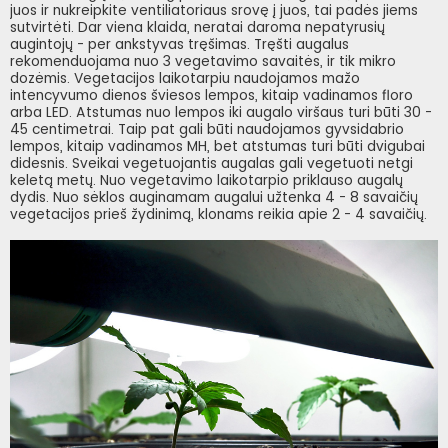
juos ir nukreipkite ventiliatoriaus srovę į juos, tai padės jiems
sutvirtėti. Dar viena klaida, neratai daroma nepatyrusių
augintojų - per ankstyvas tręšimas. Tręšti augalus
rekomenduojama nuo 3 vegetavimo savaitės, ir tik mikro
dozėmis. Vegetacijos laikotarpiu naudojamos mažo
intencyvumo dienos šviesos lempos, kitaip vadinamos floro
arba LED. Atstumas nuo lempos iki augalo viršaus turi būti 30 -
45 centimetrai. Taip pat gali būti naudojamos gyvsidabrio
lempos, kitaip vadinamos MH, bet atstumas turi būti dvigubai
didesnis. Sveikai vegetuojantis augalas gali vegetuoti netgi
keletą metų. Nuo vegetavimo laikotarpio priklauso augalų
dydis. Nuo sėklos auginamam augalui užtenka 4 - 8 savaičių
vegetacijos prieš žydinimą, klonams reikia apie 2 - 4 savaičių.