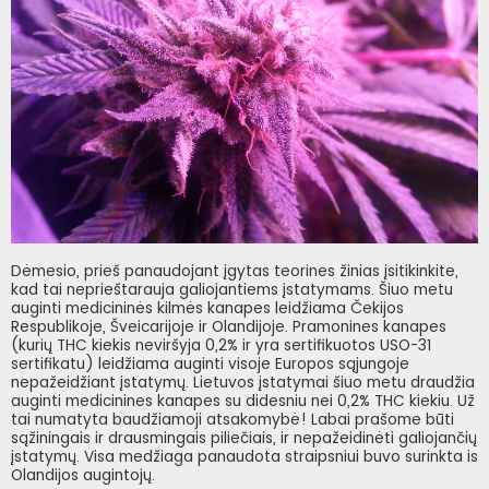
Dėmesio, prieš panaudojant įgytas teorines žinias įsitikinkite,
kad tai neprieštarauja galiojantiems įstatymams. Šiuo metu
auginti medicininės kilmės kanapes leidžiama Čekijos
Respublikoje, Šveicarijoje ir Olandijoje. Pramonines kanapes
(kurių THC kiekis neviršyja 0,2% ir yra sertifikuotos USO-31
sertifikatu) leidžiama auginti visoje Europos sąjungoje
nepažeidžiant įstatymų. Lietuvos įstatymai šiuo metu draudžia
auginti medicinines kanapes su didesniu nei 0,2% THC kiekiu. Už
tai numatyta baudžiamoji atsakomybė! Labai prašome būti
sąžiningais ir drausmingais piliečiais, ir nepažeidinėti galiojančių
įstatymų. Visa medžiaga panaudota straipsniui buvo surinkta is
Olandijos augintojų.