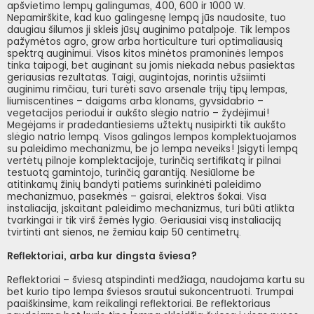
apšvietimo lempų galingumas, 400, 600 ir 1000 W.
Nepamirškite, kad kuo galingesnę lempą jūs naudosite, tuo
daugiau šilumos ji skleis jūsų auginimo patalpoje. Tik lempos
pažymėtos agro, grow arba horticulture turi optimaliausią
spektrą auginimui. Visos kitos minėtos pramoninės lempos
tinka taipogi, bet auginant su jomis niekada nebus pasiektas
geriausias rezultatas. Taigi, augintojas, norintis užsiimti
auginimu rimčiau, turi turėti savo arsenale trijų tipų lempas,
liumiscentines – daigams arba klonams, gyvsidabrio –
vegetacijos periodui ir aukšto slėgio natrio – žydėjimui!
Megėjams ir pradedantiesiems užtektų nusipirkti tik aukšto
slėgio natrio lempą. Visos galingos lempos komplektuojamos
su paleidimo mechanizmu, be jo lempa neveiks! Įsigyti lempą
vertėtų pilnoje komplektacijoje, turinčią sertifikatą ir pilnai
testuotą gamintojo, turinčią garantiją. Nesiūlome be
atitinkamų žinių bandyti patiems surinkinėti paleidimo
mechanizmuo, pasekmės – gaisrai, elektros šokai. Visa
instaliacija, įskaitant paleidimo mechanizmus, turi būti atlikta
tvarkingai ir tik virš žemės lygio. Geriausiai visą instaliaciją
tvirtinti ant sienos, ne žemiau kaip 50 centimetrų.
Reflektoriai, arba kur dingsta šviesa?
Reflektoriai – šviesą atspindinti medžiaga, naudojama kartu su
bet kurio tipo lempa šviesos srautui sukoncentruoti. Trumpai
paaiškinsime, kam reikalingi reflektoriai. Be reflektoriaus