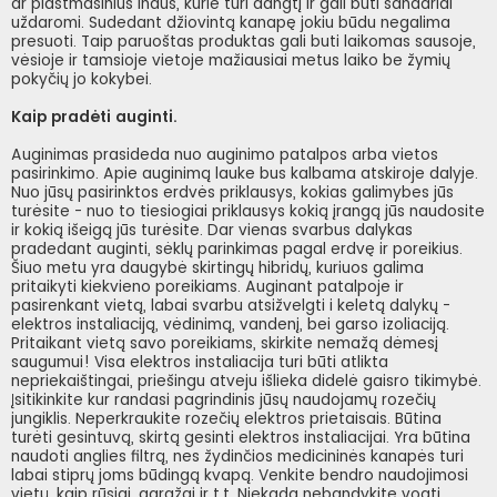
ar plastmasinius indus, kurie turi dangtį ir gali būti sandariai
uždaromi. Sudedant džiovintą kanapę jokiu būdu negalima
presuoti. Taip paruoštas produktas gali buti laikomas sausoje,
vėsioje ir tamsioje vietoje mažiausiai metus laiko be žymių
pokyčių jo kokybei.
Kaip pradėti auginti.
Auginimas prasideda nuo auginimo patalpos arba vietos
pasirinkimo. Apie auginimą lauke bus kalbama atskiroje dalyje.
Nuo jūsų pasirinktos erdvės priklausys, kokias galimybes jūs
turėsite - nuo to tiesiogiai priklausys kokią įrangą jūs naudosite
ir kokią išeigą jūs turėsite. Dar vienas svarbus dalykas
pradedant auginti, sėklų parinkimas pagal erdvę ir poreikius.
Šiuo metu yra daugybė skirtingų hibridų, kuriuos galima
pritaikyti kiekvieno poreikiams. Auginant patalpoje ir
pasirenkant vietą, labai svarbu atsižvelgti i keletą dalykų -
elektros instaliaciją, vėdinimą, vandenį, bei garso izoliaciją.
Pritaikant vietą savo poreikiams, skirkite nemažą dėmesį
saugumui! Visa elektros instaliacija turi būti atlikta
nepriekaištingai, priešingu atveju išlieka didelė gaisro tikimybė.
Įsitikinkite kur randasi pagrindinis jūsų naudojamų rozečių
jungiklis. Neperkraukite rozečių elektros prietaisais. Būtina
turėti gesintuvą, skirtą gesinti elektros instaliacijai. Yra būtina
naudoti anglies filtrą, nes žydinčios medicininės kanapės turi
labai stiprų joms būdingą kvapą. Venkite bendro naudojimosi
vietų, kaip rūsiai, garažai ir t.t. Niekada nebandykite vogti