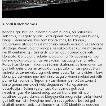
Klonai ir klonavimas.
Kanapė gali būti dauginama dviem būdais, tai natūralus -
sėklomis, ir vegetatyvinis - ataugomis. Vegetatyvinis būdas,
kitaip - klonavimas, kas tai? Klonavimas, tai kanapių
dauginimas ataugomis iš motininio augalo esančio vegetacijos
stadijoje. Vegetuojanti kanapė išsišakoja, bet kuri ne mažesnė
nei 10 centimetrų ir turinti dvi poras lapų atauga gali buti
klonuota. Klonuojant, šakelė nupjaunama 45 laupsnių kampu,
kotelio galas įpjaunamas vertikaliai maždaug 1 centimetrą.
Paruoštas klonas mirkomas į šaknis skatinančius hormonus, tai
gali būti gelis arba milteliai. Klonas patalpinamas į paruoštą ir
sudrėkintą žemę arba agro akmens vatą. Nuimant didesnį kiekį
klonų, po atskirimo nuo motininio augalo klonai skubiai turi būti
pamerkti į vandenį. Nepamerktas klonas, per pjūvio zoną iš
karto gauna per didelį kiekį deguonies - tai apsunkina
adaptaciją ir šaknų vystymąsi. Klonavimas gali buti
nesėkmingas. Geriausiai adaptuojasi klonai nuimti nuo
apatinės augalo dalies, su blogėjančia progresija į viršų. Klonai
gali būti nuimti ir žydėjimo metu ir revegetuoti, bet tai gali
skatinti hermafrodizmą. Klonas - tai 100% identiškas augalas