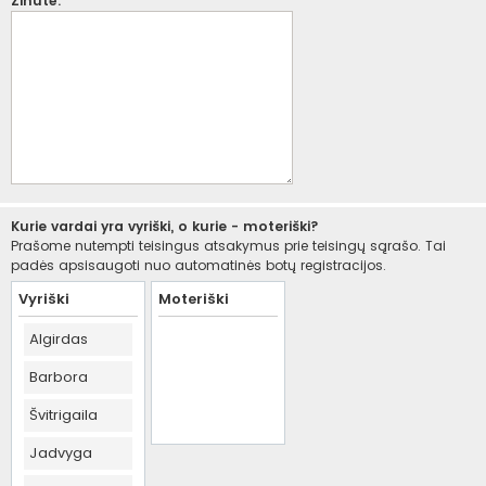
Žinutė:
Kurie vardai yra vyriški, o kurie - moteriški?
Prašome nutempti teisingus atsakymus prie teisingų sąrašo. Tai
padės apsisaugoti nuo automatinės botų registracijos.
Vyriški
Moteriški
Algirdas
Barbora
Švitrigaila
Jadvyga