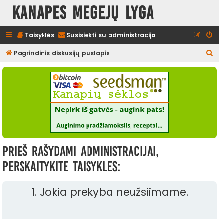
Kanapės mėgėjų lyga
Taisyklės
Susisiekti su administracija
I
Pagrindinis diskusijų puslapis
e
š
k
o
t
i
Prieš rašydami administracijai,
perskaitykite taisykles:
1. Jokia prekyba neužsiimame.