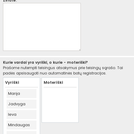
Žinutė:
Kurie vardai yra vyriški, o kurie - moteriški?
Prašome nutempti teisingus atsakymus prie teisingų sąrašo. Tai
padės apsisaugoti nuo automatinės botų registracijos.
Vyriški
Moteriški
Marija
Jadvyga
Ieva
Mindaugas