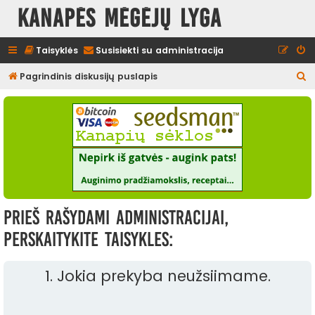
Kanapės mėgėjų lyga
Taisyklės
Susisiekti su administracija
I
Pagrindinis diskusijų puslapis
e
š
k
o
t
i
Prieš rašydami administracijai,
perskaitykite taisykles:
1. Jokia prekyba neužsiimame.