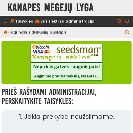
Kanapės mėgėjų lyga
Taisyklės
Susisiekti su administracija
I
Pagrindinis diskusijų puslapis
e
š
k
o
t
i
Prieš rašydami administracijai,
perskaitykite taisykles:
1. Jokia prekyba neužsiimame.