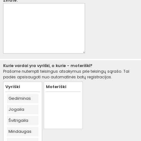
Žinutė:
Kurie vardai yra vyriški, o kurie - moteriški?
Prašome nutempti teisingus atsakymus prie teisingų sąrašo. Tai
padės apsisaugoti nuo automatinės botų registracijos.
Vyriški
Moteriški
Gediminas
Jogaila
Švitrigaila
Mindaugas