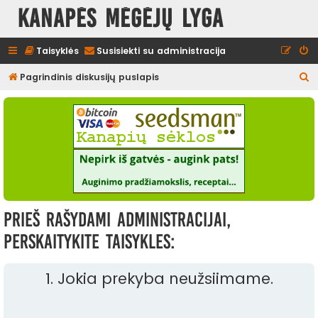
Kanapės mėgėjų lyga
Taisyklės
Susisiekti su administracija
I
Pagrindinis diskusijų puslapis
e
š
k
o
t
i
Prieš rašydami administracijai,
perskaitykite taisykles:
1. Jokia prekyba neužsiimame.