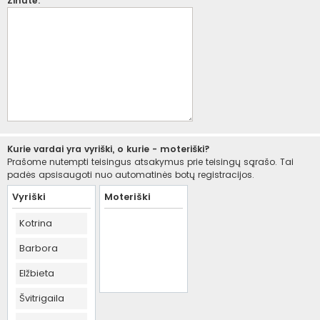
Žinutė:
Kurie vardai yra vyriški, o kurie - moteriški?
Prašome nutempti teisingus atsakymus prie teisingų sąrašo. Tai
padės apsisaugoti nuo automatinės botų registracijos.
Vyriški
Moteriški
Kotrina
Barbora
Elžbieta
Švitrigaila