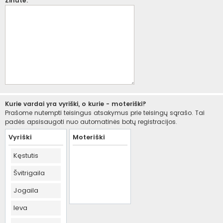
Žinutė:
Kurie vardai yra vyriški, o kurie - moteriški?
Prašome nutempti teisingus atsakymus prie teisingų sąrašo. Tai
padės apsisaugoti nuo automatinės botų registracijos.
Vyriški
Moteriški
Kęstutis
Švitrigaila
Jogaila
Ieva