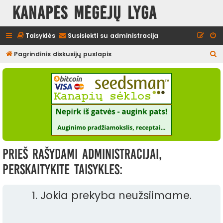
Kanapės mėgėjų lyga
Taisyklės
Susisiekti su administracija
I
Pagrindinis diskusijų puslapis
e
š
k
o
t
i
Prieš rašydami administracijai,
perskaitykite taisykles:
1. Jokia prekyba neužsiimame.