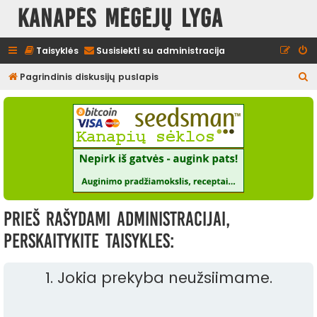
Kanapės mėgėjų lyga
Taisyklės
Susisiekti su administracija
I
Pagrindinis diskusijų puslapis
e
š
k
o
t
i
Prieš rašydami administracijai,
perskaitykite taisykles:
1. Jokia prekyba neužsiimame.