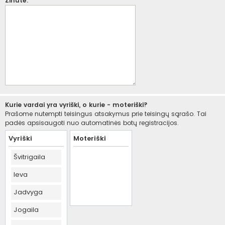
Žinutė:
Kurie vardai yra vyriški, o kurie - moteriški?
Prašome nutempti teisingus atsakymus prie teisingų sąrašo. Tai
padės apsisaugoti nuo automatinės botų registracijos.
Vyriški
Moteriški
Švitrigaila
Ieva
Jadvyga
Jogaila