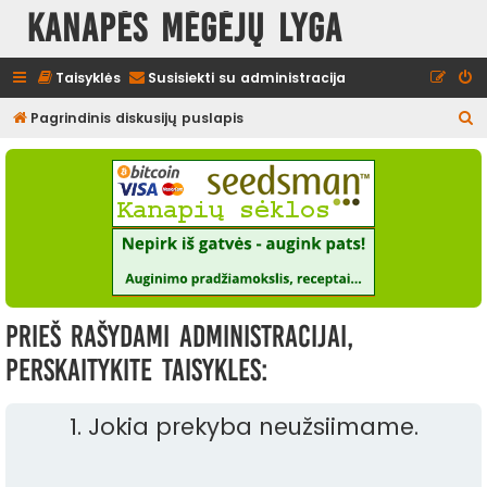
Kanapės mėgėjų lyga
Taisyklės
Susisiekti su administracija
I
Pagrindinis diskusijų puslapis
e
š
k
o
t
i
Prieš rašydami administracijai,
perskaitykite taisykles:
1. Jokia prekyba neužsiimame.