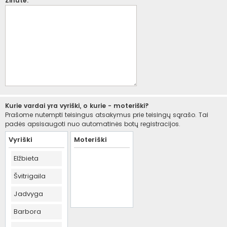
Žinutė:
Kurie vardai yra vyriški, o kurie - moteriški?
Prašome nutempti teisingus atsakymus prie teisingų sąrašo. Tai
padės apsisaugoti nuo automatinės botų registracijos.
Vyriški
Moteriški
Elžbieta
Švitrigaila
Jadvyga
Barbora