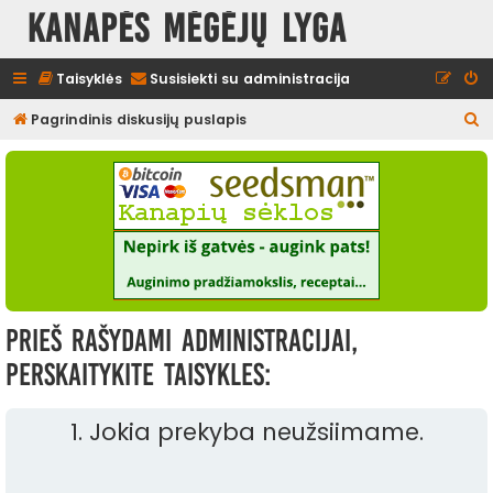
Kanapės mėgėjų lyga
Taisyklės
Susisiekti su administracija
I
Pagrindinis diskusijų puslapis
e
š
k
o
t
i
Prieš rašydami administracijai,
perskaitykite taisykles:
1. Jokia prekyba neužsiimame.