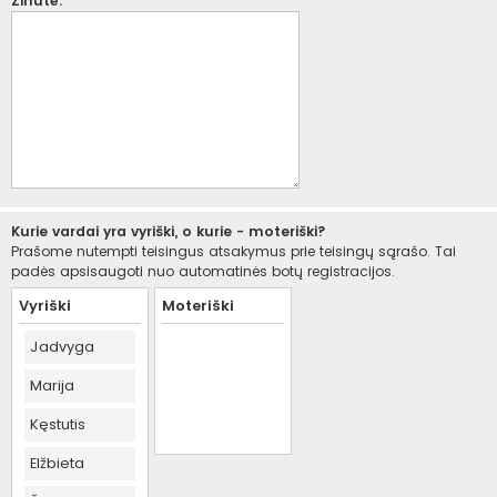
Žinutė:
Kurie vardai yra vyriški, o kurie - moteriški?
Prašome nutempti teisingus atsakymus prie teisingų sąrašo. Tai
padės apsisaugoti nuo automatinės botų registracijos.
Vyriški
Moteriški
Jadvyga
Marija
Kęstutis
Elžbieta