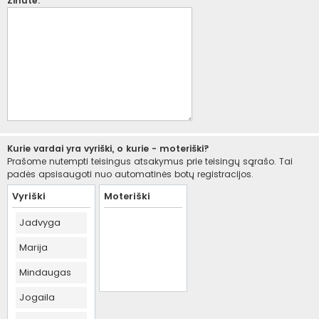
Žinutė:
Kurie vardai yra vyriški, o kurie - moteriški?
Prašome nutempti teisingus atsakymus prie teisingų sąrašo. Tai
padės apsisaugoti nuo automatinės botų registracijos.
Vyriški
Moteriški
Jadvyga
Marija
Mindaugas
Jogaila