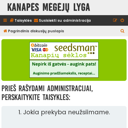
Kanapės mėgėjų lyga
Taisyklės
Susisiekti su administracija
I
Pagrindinis diskusijų puslapis
e
š
k
o
t
i
Prieš rašydami administracijai,
perskaitykite taisykles:
1. Jokia prekyba neužsiimame.