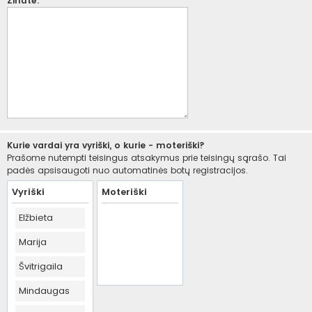
Žinutė:
Kurie vardai yra vyriški, o kurie - moteriški?
Prašome nutempti teisingus atsakymus prie teisingų sąrašo. Tai
padės apsisaugoti nuo automatinės botų registracijos.
Vyriški
Moteriški
Elžbieta
Marija
Švitrigaila
Mindaugas