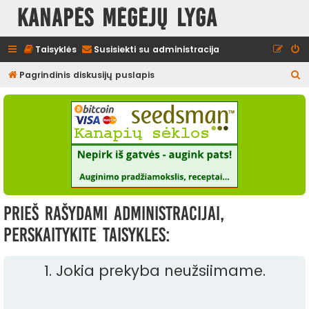
Kanapės mėgėjų lyga
Taisyklės
Susisiekti su administracija
I
Pagrindinis diskusijų puslapis
e
š
k
o
t
i
Prieš rašydami administracijai,
perskaitykite taisykles:
1. Jokia prekyba neužsiimame.