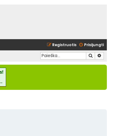
Registruotis
Prisijungti
Ieškoti
Išplėstinė paieška