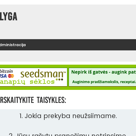
lyga
administracija
rskaitykite taisykles:
1. Jokia prekyba neužsiimame.
2. Jūsų rašytų pranešimų netrinsime.