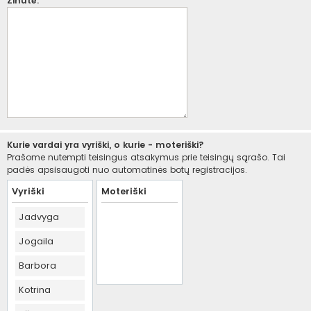
Žinutė:
Kurie vardai yra vyriški, o kurie - moteriški?
Prašome nutempti teisingus atsakymus prie teisingų sąrašo. Tai
padės apsisaugoti nuo automatinės botų registracijos.
Vyriški
Moteriški
Jadvyga
Jogaila
Barbora
Kotrina