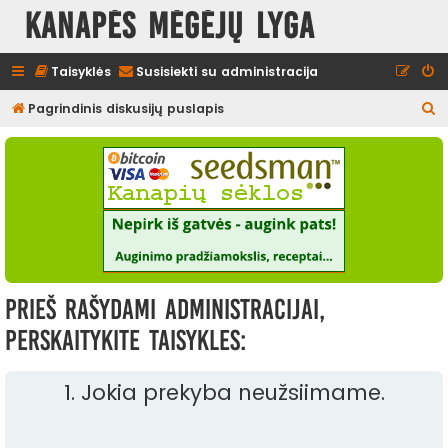
Kanapės mėgėjų lyga
Taisyklės
Susisiekti su administracija
I
Pagrindinis diskusijų puslapis
e
š
k
o
t
i
Prieš rašydami administracijai,
perskaitykite taisykles:
1. Jokia prekyba neužsiimame.