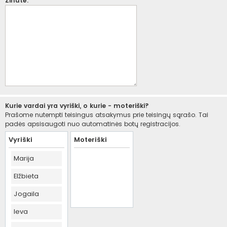
Žinutė:
Kurie vardai yra vyriški, o kurie - moteriški?
Prašome nutempti teisingus atsakymus prie teisingų sąrašo. Tai
padės apsisaugoti nuo automatinės botų registracijos.
Vyriški
Moteriški
Marija
Elžbieta
Jogaila
Ieva