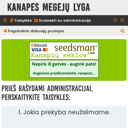
Kanapės mėgėjų lyga
Taisyklės
Susisiekti su administracija
I
Pagrindinis diskusijų puslapis
e
š
k
o
t
i
Prieš rašydami administracijai,
perskaitykite taisykles:
1. Jokia prekyba neužsiimame.