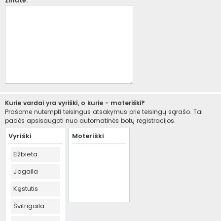
Žinutė:
Kurie vardai yra vyriški, o kurie - moteriški?
Prašome nutempti teisingus atsakymus prie teisingų sąrašo. Tai
padės apsisaugoti nuo automatinės botų registracijos.
Vyriški
Moteriški
Elžbieta
Jogaila
Kęstutis
Švitrigaila