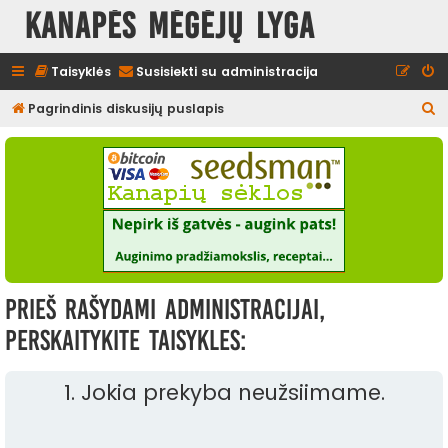
Kanapės mėgėjų lyga
Taisyklės
Susisiekti su administracija
I
Pagrindinis diskusijų puslapis
e
š
k
o
t
i
Prieš rašydami administracijai,
perskaitykite taisykles:
1. Jokia prekyba neužsiimame.