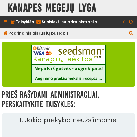
Kanapės mėgėjų lyga
Taisyklės
Susisiekti su administracija
I
Pagrindinis diskusijų puslapis
e
š
k
o
t
i
Prieš rašydami administracijai,
perskaitykite taisykles:
1. Jokia prekyba neužsiimame.