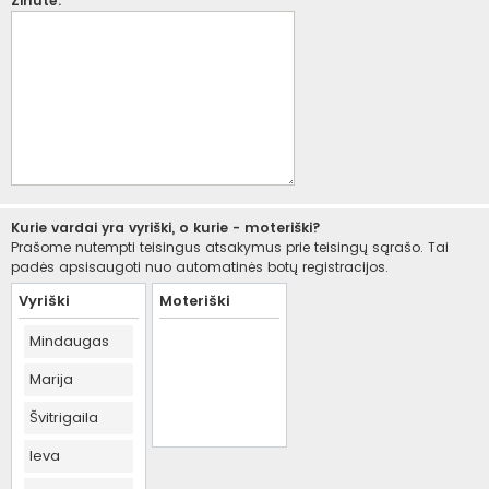
Žinutė:
Kurie vardai yra vyriški, o kurie - moteriški?
Prašome nutempti teisingus atsakymus prie teisingų sąrašo. Tai
padės apsisaugoti nuo automatinės botų registracijos.
Vyriški
Moteriški
Mindaugas
Marija
Švitrigaila
Ieva