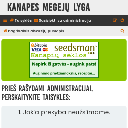
Kanapės mėgėjų lyga
Taisyklės
Susisiekti su administracija
I
Pagrindinis diskusijų puslapis
e
š
k
o
t
i
Prieš rašydami administracijai,
perskaitykite taisykles:
1. Jokia prekyba neužsiimame.