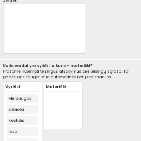
Žinutė:
Kurie vardai yra vyriški, o kurie - moteriški?
Prašome nutempti teisingus atsakymus prie teisingų sąrašo. Tai
padės apsisaugoti nuo automatinės botų registracijos.
Vyriški
Moteriški
Mindaugas
Elžbieta
Kęstutis
Ieva