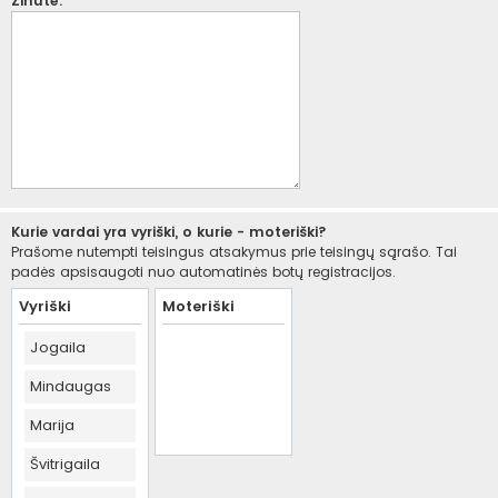
Žinutė:
Kurie vardai yra vyriški, o kurie - moteriški?
Prašome nutempti teisingus atsakymus prie teisingų sąrašo. Tai
padės apsisaugoti nuo automatinės botų registracijos.
Vyriški
Moteriški
Jogaila
Mindaugas
Marija
Švitrigaila