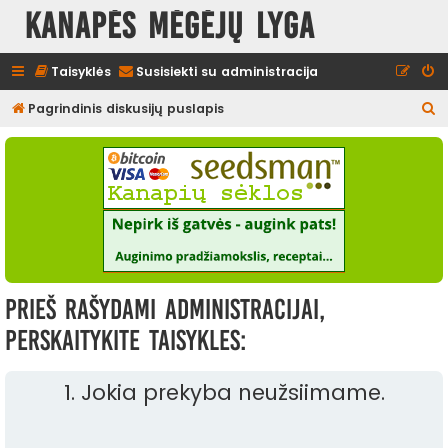
Kanapės mėgėjų lyga
Taisyklės
Susisiekti su administracija
I
Pagrindinis diskusijų puslapis
e
š
k
o
t
i
Prieš rašydami administracijai,
perskaitykite taisykles:
1. Jokia prekyba neužsiimame.