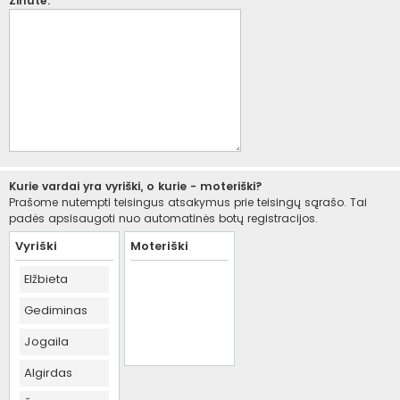
Žinutė:
Kurie vardai yra vyriški, o kurie - moteriški?
Prašome nutempti teisingus atsakymus prie teisingų sąrašo. Tai
padės apsisaugoti nuo automatinės botų registracijos.
Vyriški
Moteriški
Elžbieta
Gediminas
Jogaila
Algirdas