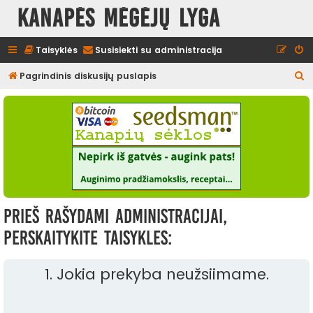
Kanapės mėgėjų lyga
Taisyklės
Susisiekti su administracija
I
Pagrindinis diskusijų puslapis
e
š
k
o
t
i
Prieš rašydami administracijai,
perskaitykite taisykles:
1. Jokia prekyba neužsiimame.