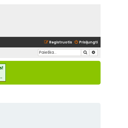
Registruotis
Prisijungti
Ieškoti
Išplėstinė paieška