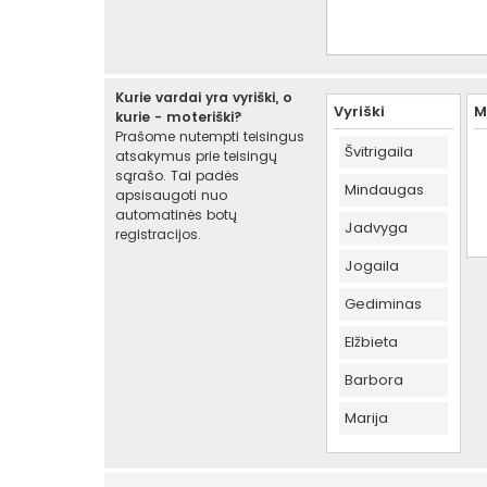
Kurie vardai yra vyriški, o
Vyriški
M
kurie - moteriški?
Prašome nutempti teisingus
Švitrigaila
atsakymus prie teisingų
sąrašo. Tai padės
Mindaugas
apsisaugoti nuo
automatinės botų
Jadvyga
registracijos.
Jogaila
Gediminas
Elžbieta
Barbora
Marija