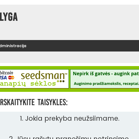
lyga
administracija
rskaitykite taisykles:
1. Jokia prekyba neužsiimame.
2. Jūsų rašytų pranešimų netrinsime.