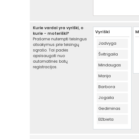
Kurie vardai yra vyriški, o
Vyriški
M
kurie - moteriški?
Prašome nutempti teisingus
Jadvyga
atsakymus prie teisingų
sąrašo. Tai padės
Švitrigaila
apsisaugoti nuo
automatinės botų
Mindaugas
registracijos.
Marija
Barbora
Jogaila
Gediminas
Elžbieta