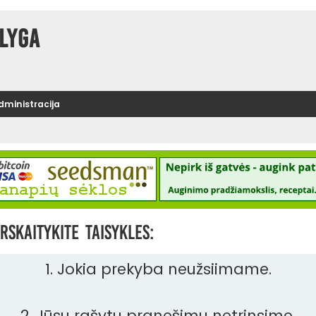
lyga
administracija
rskaitykite taisykles:
1. Jokia prekyba neužsiimame.
2. Jūsų rašytų pranešimų netrinsime.