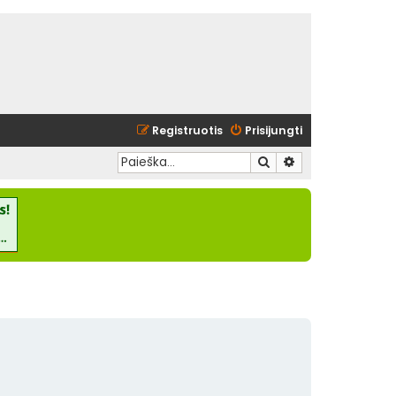
Registruotis
Prisijungti
Ieškoti
Išplėstinė paieška