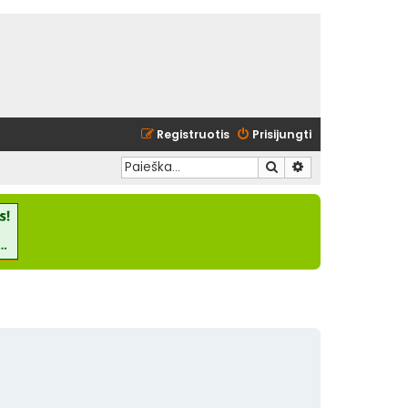
Registruotis
Prisijungti
Ieškoti
Išplėstinė paieška