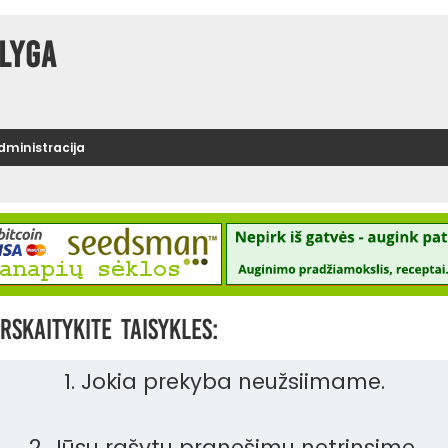
lyga
administracija
rskaitykite taisykles:
1. Jokia prekyba neužsiimame.
2. Jūsų rašytų pranešimų netrinsime.