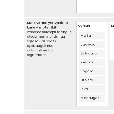
Kurie vardai yra vyriški, o
Vyriški
M
kurie - moteriški?
Prašome nutempti teisingus
Marija
atsakymus prie teisingų
sąrašo. Tai padės
Jadvyga
apsisaugoti nuo
automatinės botų
Švitrigaila
registracijos.
Kęstutis
Jogaila
Elžbieta
Ieva
Mindaugas