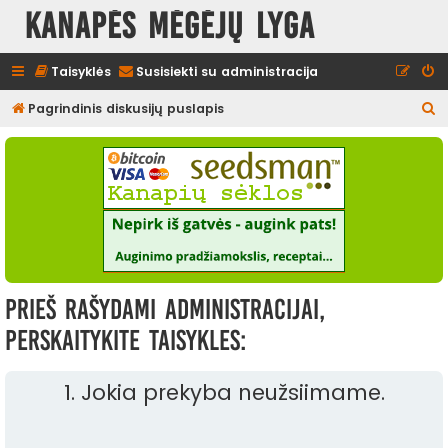
Kanapės mėgėjų lyga
Taisyklės
Susisiekti su administracija
I
Pagrindinis diskusijų puslapis
e
š
k
o
t
i
Prieš rašydami administracijai,
perskaitykite taisykles:
1. Jokia prekyba neužsiimame.