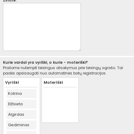
Žinutė:
Kurie vardai yra vyriški, o kurie - moteriški?
Prašome nutempti teisingus atsakymus prie teisingų sąrašo. Tai
padės apsisaugoti nuo automatinės botų registracijos.
Vyriški
Moteriški
Kotrina
Elžbieta
Algirdas
Gediminas