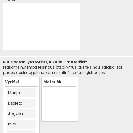
Žinutė:
Kurie vardai yra vyriški, o kurie - moteriški?
Prašome nutempti teisingus atsakymus prie teisingų sąrašo. Tai
padės apsisaugoti nuo automatinės botų registracijos.
Vyriški
Moteriški
Marija
Elžbieta
Jogaila
Ieva