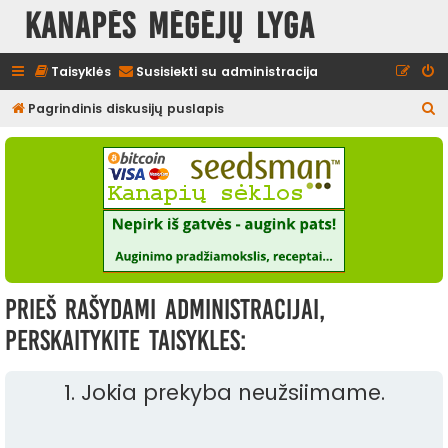
Kanapės mėgėjų lyga
Taisyklės
Susisiekti su administracija
I
Pagrindinis diskusijų puslapis
e
š
k
o
t
i
Prieš rašydami administracijai,
perskaitykite taisykles:
1. Jokia prekyba neužsiimame.