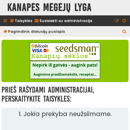
Kanapės mėgėjų lyga
Taisyklės
Susisiekti su administracija
I
Pagrindinis diskusijų puslapis
e
š
k
o
t
i
Prieš rašydami administracijai,
perskaitykite taisykles:
1. Jokia prekyba neužsiimame.