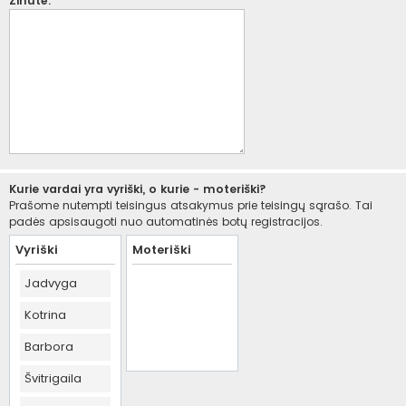
Žinutė:
Kurie vardai yra vyriški, o kurie - moteriški?
Prašome nutempti teisingus atsakymus prie teisingų sąrašo. Tai
padės apsisaugoti nuo automatinės botų registracijos.
Vyriški
Moteriški
Jadvyga
Kotrina
Barbora
Švitrigaila