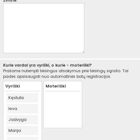
Žinutė:
Kurie vardai yra vyriški, o kurie - moteriški?
Prašome nutempti teisingus atsakymus prie teisingų sąrašo. Tai
padės apsisaugoti nuo automatinės botų registracijos.
Vyriški
Moteriški
Kęstutis
Ieva
Jadvyga
Marija