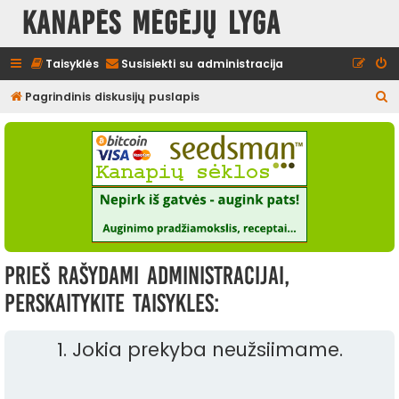
Kanapės mėgėjų lyga
Taisyklės
Susisiekti su administracija
I
Pagrindinis diskusijų puslapis
e
š
k
o
t
i
Prieš rašydami administracijai,
perskaitykite taisykles:
1. Jokia prekyba neužsiimame.