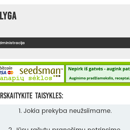
lyga
administracija
rskaitykite taisykles:
1. Jokia prekyba neužsiimame.
2. Jūsų rašytų pranešimų netrinsime.