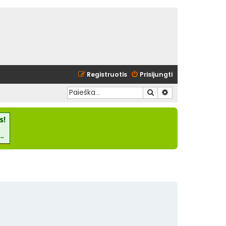
Registruotis
Prisijungti
Ieškoti
Išplėstinė paieška