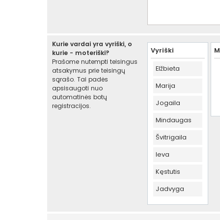
Kurie vardai yra vyriški, o
Vyriški
M
kurie - moteriški?
Prašome nutempti teisingus
Elžbieta
atsakymus prie teisingų
sąrašo. Tai padės
Marija
apsisaugoti nuo
automatinės botų
Jogaila
registracijos.
Mindaugas
Švitrigaila
Ieva
Kęstutis
Jadvyga