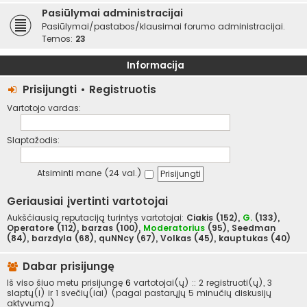
Pasiūlymai administracijai
Pasiūlymai/pastabos/klausimai forumo administracijai.
Temos:
23
Informacija
Prisijungti
•
Registruotis
Vartotojo vardas:
Slaptažodis:
Atsiminti mane (24 val.)
Geriausiai įvertinti vartotojai
Aukščiausią reputaciją turintys vartotojai:
Ciakis
(152),
G.
(133),
Operatore
(112),
barzas
(100),
Moderatorius
(95),
Seedman
(84),
barzdyla
(68),
quNNcy
(67),
Volkas
(45),
kauptukas
(40)
Dabar prisijungę
Iš viso šiuo metu prisijungę
6
vartotojai(ų) :: 2 registruoti(ų), 3
slaptų(i) ir 1 svečių(iai) (pagal pastarųjų 5 minučių diskusijų
aktyvumą)