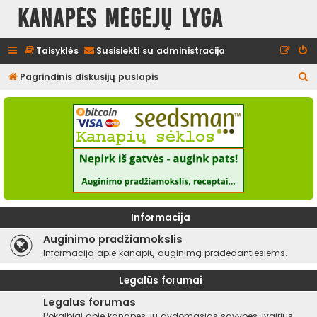
Kanapės mėgėjų lyga
Taisyklės
Susisiekti su administracija
I
Pagrindinis diskusijų puslapis
e
š
k
o
t
i
Informacija
Auginimo pradžiamokslis
Informacija apie kanapių auginimą pradedantiesiems.
Legalūs forumai
Legalus forumas
Pokalbiai apie kanapes, jų gydomąsias savybes, įvairius