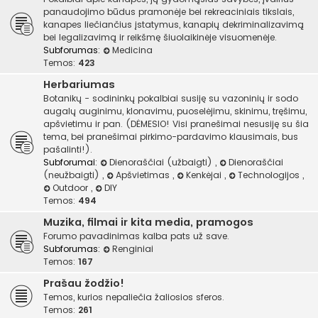
panaudojimo būdus pramonėje bei rekreaciniais tikslais,
kanapes liečiančius įstatymus, kanapių dekriminalizavimą
bei legalizavimą ir reikšmę šiuolaikinėje visuomenėje.
Subforumas:
Medicina
Temos:
423
Herbariumas
Botanikų - sodininkų pokalbiai susiję su vazoninių ir sodo
augalų auginimu, klonavimu, puoselėjimu, skinimu, tręšimu,
apšvietimu ir pan. (DĖMESIO! Visi pranešimai nesusiję su šia
tema, bei pranešimai pirkimo-pardavimo klausimais, bus
pašalinti!).
Subforumai:
Dienoraščiai (užbaigti)
,
Dienoraščiai
(neužbaigti)
,
Apšvietimas
,
Kenkėjai
,
Technologijos
,
Outdoor
,
DIY
Temos:
494
Muzika, filmai ir kita media, pramogos
Forumo pavadinimas kalba pats už save.
Subforumas:
Renginiai
Temos:
167
Prašau žodžio!
Temos, kurios nepaliečia žaliosios sferos.
Temos:
261