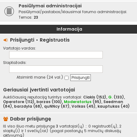
Pasiūlymai administracijai
Pasiūlymai/pastabos/klausimai forumo administracijai.
Temos:
23
Informacija
Prisijungti
•
Registruotis
Vartotojo vardas:
Slaptažodis:
Atsiminti mane (24 val.)
Geriausiai įvertinti vartotojai
Aukščiausią reputaciją turintys vartotojai:
Ciakis
(152),
G.
(133),
Operatore
(112),
barzas
(100),
Moderatorius
(95),
Seedman
(84),
barzdyla
(68),
quNNcy
(67),
Volkas
(45),
kauptukas
(40)
Dabar prisijungę
Iš viso šiuo metu prisijungę
3
vartotojai(ų) :: 0 registruoti(ų), 2
slaptų(i) ir 1 svečių(iai) (pagal pastarųjų 5 minučių diskusijų
aktyvumą)