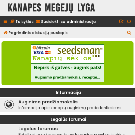
Kanapės mėgėjų lyga
Taisyklės
Susisiekti su administracija
I
Pagrindinis diskusijų puslapis
e
š
k
o
t
i
Informacija
Auginimo pradžiamokslis
Informacija apie kanapių auginimą pradedantiesiems.
Legalūs forumai
Legalus forumas
Pokalbiai apie kanapes, jų gydomąsias savybes, įvairius