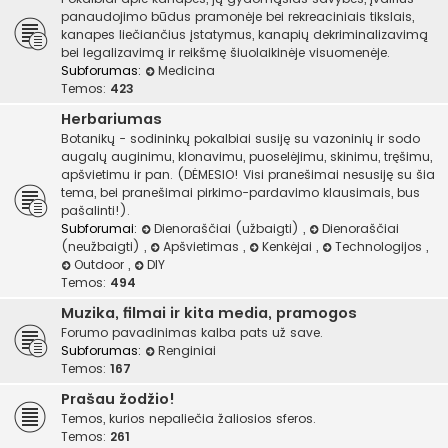
panaudojimo būdus pramonėje bei rekreaciniais tikslais,
kanapes liečiančius įstatymus, kanapių dekriminalizavimą
bei legalizavimą ir reikšmę šiuolaikinėje visuomenėje.
Subforumas:
Medicina
Temos:
423
Herbariumas
Botanikų - sodininkų pokalbiai susiję su vazoninių ir sodo
augalų auginimu, klonavimu, puoselėjimu, skinimu, tręšimu,
apšvietimu ir pan. (DĖMESIO! Visi pranešimai nesusiję su šia
tema, bei pranešimai pirkimo-pardavimo klausimais, bus
pašalinti!).
Subforumai:
Dienoraščiai (užbaigti)
,
Dienoraščiai
(neužbaigti)
,
Apšvietimas
,
Kenkėjai
,
Technologijos
,
Outdoor
,
DIY
Temos:
494
Muzika, filmai ir kita media, pramogos
Forumo pavadinimas kalba pats už save.
Subforumas:
Renginiai
Temos:
167
Prašau žodžio!
Temos, kurios nepaliečia žaliosios sferos.
Temos:
261