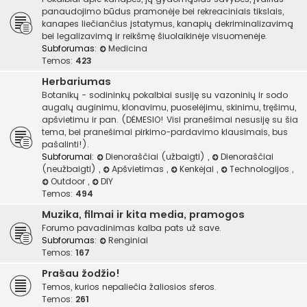
panaudojimo būdus pramonėje bei rekreaciniais tikslais,
kanapes liečiančius įstatymus, kanapių dekriminalizavimą
bei legalizavimą ir reikšmę šiuolaikinėje visuomenėje.
Subforumas:
Medicina
Temos:
423
Herbariumas
Botanikų - sodininkų pokalbiai susiję su vazoninių ir sodo
augalų auginimu, klonavimu, puoselėjimu, skinimu, tręšimu,
apšvietimu ir pan. (DĖMESIO! Visi pranešimai nesusiję su šia
tema, bei pranešimai pirkimo-pardavimo klausimais, bus
pašalinti!).
Subforumai:
Dienoraščiai (užbaigti)
,
Dienoraščiai
(neužbaigti)
,
Apšvietimas
,
Kenkėjai
,
Technologijos
,
Outdoor
,
DIY
Temos:
494
Muzika, filmai ir kita media, pramogos
Forumo pavadinimas kalba pats už save.
Subforumas:
Renginiai
Temos:
167
Prašau žodžio!
Temos, kurios nepaliečia žaliosios sferos.
Temos:
261