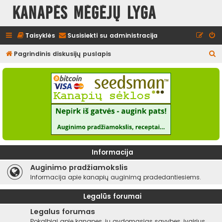
Kanapės mėgėjų lyga
Taisyklės
Susisiekti su administracija
I
Pagrindinis diskusijų puslapis
e
š
k
o
t
i
Informacija
Auginimo pradžiamokslis
Informacija apie kanapių auginimą pradedantiesiems.
Legalūs forumai
Legalus forumas
Pokalbiai apie kanapes, jų gydomąsias savybes, įvairius