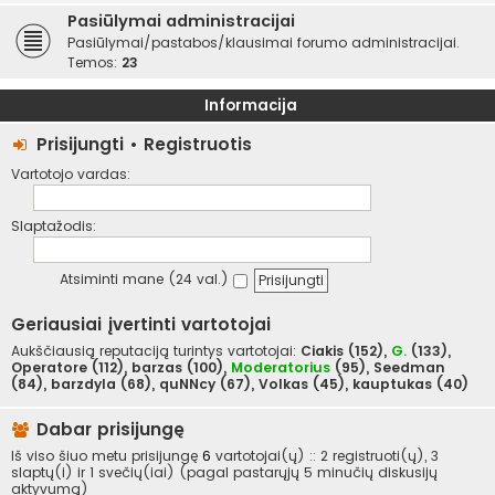
Pasiūlymai administracijai
Pasiūlymai/pastabos/klausimai forumo administracijai.
Temos:
23
Informacija
Prisijungti
•
Registruotis
Vartotojo vardas:
Slaptažodis:
Atsiminti mane (24 val.)
Geriausiai įvertinti vartotojai
Aukščiausią reputaciją turintys vartotojai:
Ciakis
(152),
G.
(133),
Operatore
(112),
barzas
(100),
Moderatorius
(95),
Seedman
(84),
barzdyla
(68),
quNNcy
(67),
Volkas
(45),
kauptukas
(40)
Dabar prisijungę
Iš viso šiuo metu prisijungę
6
vartotojai(ų) :: 2 registruoti(ų), 3
slaptų(i) ir 1 svečių(iai) (pagal pastarųjų 5 minučių diskusijų
aktyvumą)