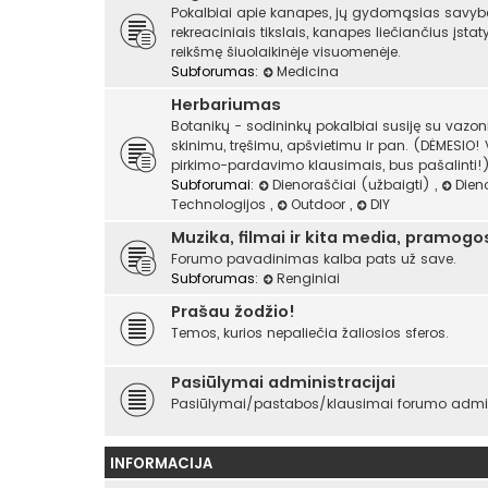
Pokalbiai apie kanapes, jų gydomąsias savyb
rekreaciniais tikslais, kanapes liečiančius įst
reikšmę šiuolaikinėje visuomenėje.
Subforumas:
Medicina
Herbariumas
Botanikų - sodininkų pokalbiai susiję su vazo
skinimu, tręšimu, apšvietimu ir pan. (DĖMESIO!
pirkimo-pardavimo klausimais, bus pašalinti!)
Subforumai:
Dienoraščiai (užbaigti)
,
Dien
Technologijos
,
Outdoor
,
DIY
Muzika, filmai ir kita media, pramogo
Forumo pavadinimas kalba pats už save.
Subforumas:
Renginiai
Prašau žodžio!
Temos, kurios nepaliečia žaliosios sferos.
Pasiūlymai administracijai
Pasiūlymai/pastabos/klausimai forumo admini
INFORMACIJA