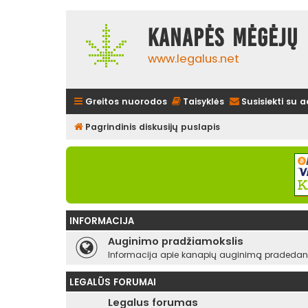
Kanapės mėgėjų 
www.legalus.net
Greitos nuorodos
Taisyklės
Susisiekti su 
Pagrindinis diskusijų puslapis
INFORMACIJA
Auginimo pradžiamokslis
Informacija apie kanapių auginimą pradedant
LEGALŪS FORUMAI
Legalus forumas