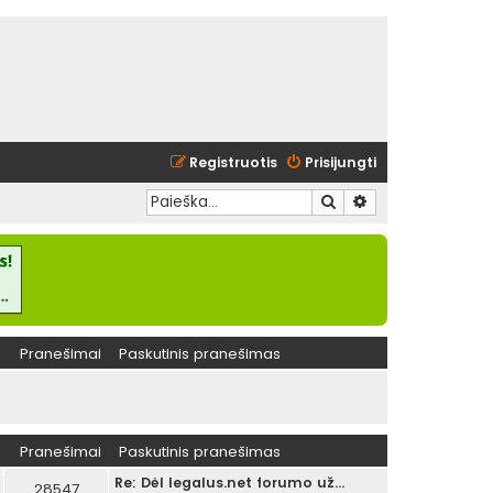
Registruotis
Prisijungti
Ieškoti
Išplėstinė paieška
Pranešimai
Paskutinis pranešimas
Pranešimai
Paskutinis pranešimas
Re: Dėl legalus.net forumo už…
28547