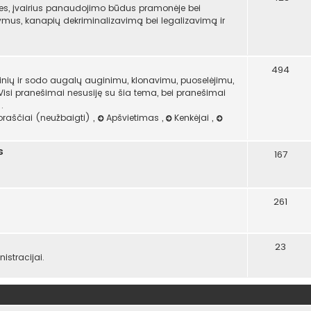
es, įvairius panaudojimo būdus pramonėje bei
atymus, kanapių dekriminalizavimą bei legalizavimą ir
494
ninių ir sodo augalų auginimu, klonavimu, puoselėjimu,
 Visi pranešimai nesusiję su šia tema, bei pranešimai
.
oraščiai (neužbaigti)
,
Apšvietimas
,
Kenkėjai
,
s
167
261
23
stracijai.