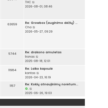
P
THC
e
2026-08-01, 08:46
r
ž
i
Re: Growbox (auginimo dėžių) …
ū
63659
P
Cha
r
e
2026-05-27, 09:29
ė
r
t
ž
i
i
n
ū
a
Re: drakono amuletas
r
5744
u
P
tronas
ė
j
e
2025-08-18, 12:01
t
a
r
i
u
Re: Laiko kapsulė
ž
11984
n
s
P
kantas
i
a
i
e
2026-04-23, 16:19
ū
u
u
r
r
j
Re: Kokių atnaujinimų norėtum…
s
1157
ž
ė
a
P
G.
p
i
t
u
e
2025-06-26, 19:03
r
ū
i
s
r
a
r
n
i
ž
n
ė
a
u
i
e
t