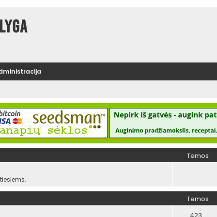
lyga
administracija
Temos
iesiems.
Temos
423