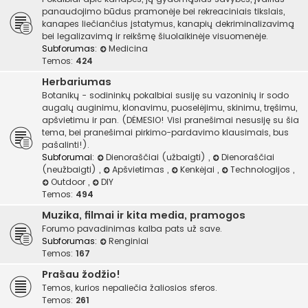
panaudojimo būdus pramonėje bei rekreaciniais tikslais,
kanapes liečiančius įstatymus, kanapių dekriminalizavimą
bei legalizavimą ir reikšmę šiuolaikinėje visuomenėje.
Subforumas:
Medicina
Temos:
424
Herbariumas
Botanikų - sodininkų pokalbiai susiję su vazoninių ir sodo
augalų auginimu, klonavimu, puoselėjimu, skinimu, tręšimu,
apšvietimu ir pan. (DĖMESIO! Visi pranešimai nesusiję su šia
tema, bei pranešimai pirkimo-pardavimo klausimais, bus
pašalinti!).
Subforumai:
Dienoraščiai (užbaigti)
,
Dienoraščiai
(neužbaigti)
,
Apšvietimas
,
Kenkėjai
,
Technologijos
,
Outdoor
,
DIY
Temos:
494
Muzika, filmai ir kita media, pramogos
Forumo pavadinimas kalba pats už save.
Subforumas:
Renginiai
Temos:
167
Prašau žodžio!
Temos, kurios nepaliečia žaliosios sferos.
Temos:
261