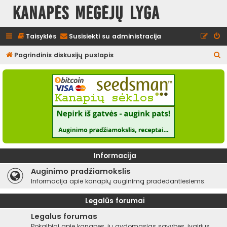
Kanapės mėgėjų lyga
Taisyklės
Susisiekti su administracija
I
Pagrindinis diskusijų puslapis
e
š
k
o
t
i
Informacija
Auginimo pradžiamokslis
Informacija apie kanapių auginimą pradedantiesiems.
Legalūs forumai
Legalus forumas
Pokalbiai apie kanapes, jų gydomąsias savybes, įvairius