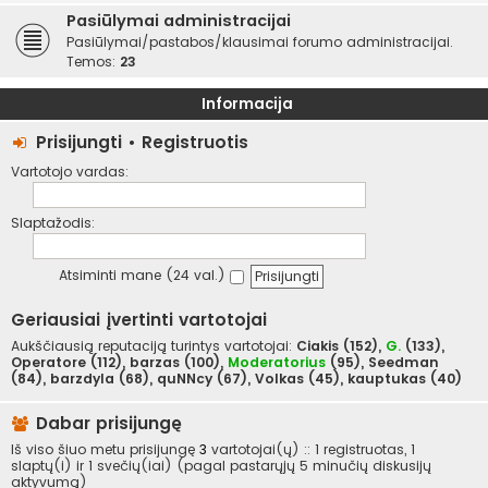
Pasiūlymai administracijai
Pasiūlymai/pastabos/klausimai forumo administracijai.
Temos:
23
Informacija
Prisijungti
•
Registruotis
Vartotojo vardas:
Slaptažodis:
Atsiminti mane (24 val.)
Geriausiai įvertinti vartotojai
Aukščiausią reputaciją turintys vartotojai:
Ciakis
(152),
G.
(133),
Operatore
(112),
barzas
(100),
Moderatorius
(95),
Seedman
(84),
barzdyla
(68),
quNNcy
(67),
Volkas
(45),
kauptukas
(40)
Dabar prisijungę
Iš viso šiuo metu prisijungę
3
vartotojai(ų) :: 1 registruotas, 1
slaptų(i) ir 1 svečių(iai) (pagal pastarųjų 5 minučių diskusijų
aktyvumą)