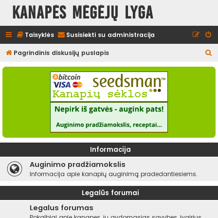
Kanapės mėgėjų lyga
Taisyklės
Susisiekti su administracija
I
Pagrindinis diskusijų puslapis
e
š
k
o
t
i
Informacija
Auginimo pradžiamokslis
Informacija apie kanapių auginimą pradedantiesiems.
Legalūs forumai
Legalus forumas
Pokalbiai apie kanapes, jų gydomąsias savybes, įvairius