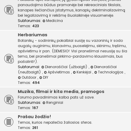
panaudojimo būdus pramonėje bei rekreaciniais tikslais,
kanapes liečiančius įstatymus, kanapių dekriminalizavimą
bei legalizavimą ir reikšmę šiuolaikinėje visuomenėje.
Subforumas:
Medicina
Temos:
423
Herbariumas
Botanikų - sodininkų pokalbiai susiję su vazoninių ir sodo
augalų auginimu, klonavimu, puoselėjimu, skinimu, tręšimu,
apšvietimu ir pan. (DĖMESIO! Visi pranešimai nesusiję su šia
tema, bei pranešimai pirkimo-pardavimo klausimais, bus
pašalinti!).
Subforumai:
Dienoraščiai (užbaigti)
,
Dienoraščiai
(neužbaigti)
,
Apšvietimas
,
Kenkėjai
,
Technologijos
,
Outdoor
,
DIY
Temos:
494
Muzika, filmai ir kita media, pramogos
Forumo pavadinimas kalba pats už save.
Subforumas:
Renginiai
Temos:
167
Prašau žodžio!
Temos, kurios nepaliečia žaliosios sferos.
Temos:
261