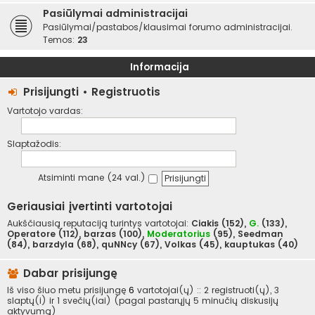
Pasiūlymai administracijai
Pasiūlymai/pastabos/klausimai forumo administracijai.
Temos:
23
Informacija
Prisijungti
•
Registruotis
Vartotojo vardas:
Slaptažodis:
Atsiminti mane (24 val.)
Geriausiai įvertinti vartotojai
Aukščiausią reputaciją turintys vartotojai:
Ciakis
(152),
G.
(133),
Operatore
(112),
barzas
(100),
Moderatorius
(95),
Seedman
(84),
barzdyla
(68),
quNNcy
(67),
Volkas
(45),
kauptukas
(40)
Dabar prisijungę
Iš viso šiuo metu prisijungę
6
vartotojai(ų) :: 2 registruoti(ų), 3
slaptų(i) ir 1 svečių(iai) (pagal pastarųjų 5 minučių diskusijų
aktyvumą)