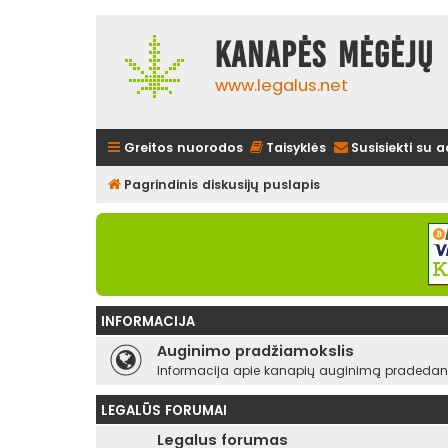
Kanapės mėgėjų 
www.legalus.net
Greitos nuorodos
Taisyklės
Susisiekti su 
Pagrindinis diskusijų puslapis
INFORMACIJA
Auginimo pradžiamokslis
Informacija apie kanapių auginimą pradedant
LEGALŪS FORUMAI
Legalus forumas