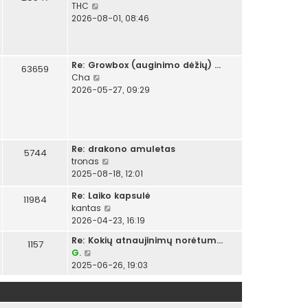
P
THC
e
2026-08-01, 08:46
r
ž
i
Re: Growbox (auginimo dėžių) …
ū
63659
P
Cha
r
e
2026-05-27, 09:29
ė
r
t
ž
i
i
n
ū
a
Re: drakono amuletas
r
5744
u
P
tronas
ė
j
e
2025-08-18, 12:01
t
a
r
i
u
Re: Laiko kapsulė
ž
11984
n
s
P
kantas
i
a
i
e
2026-04-23, 16:19
ū
u
u
r
r
j
Re: Kokių atnaujinimų norėtum…
s
1157
ž
ė
a
P
G.
p
i
t
u
e
2025-06-26, 19:03
r
ū
i
s
r
a
r
n
i
ž
n
ė
a
u
i
e
t