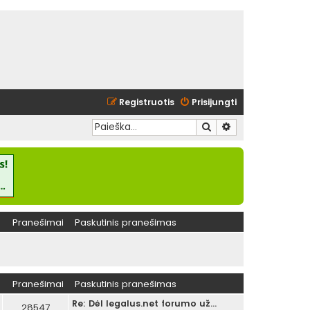
Registruotis
Prisijungti
Ieškoti
Išplėstinė paieška
Pranešimai
Paskutinis pranešimas
Pranešimai
Paskutinis pranešimas
Re: Dėl legalus.net forumo už…
28547