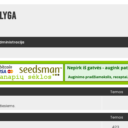
lyga
administracija
Temos
iesiems.
Temos
423