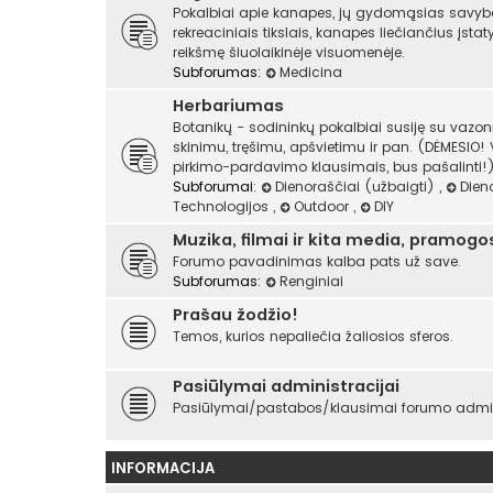
Pokalbiai apie kanapes, jų gydomąsias savyb
rekreaciniais tikslais, kanapes liečiančius įst
reikšmę šiuolaikinėje visuomenėje.
Subforumas:
Medicina
Herbariumas
Botanikų - sodininkų pokalbiai susiję su vazo
skinimu, tręšimu, apšvietimu ir pan. (DĖMESIO!
pirkimo-pardavimo klausimais, bus pašalinti!)
Subforumai:
Dienoraščiai (užbaigti)
,
Dien
Technologijos
,
Outdoor
,
DIY
Muzika, filmai ir kita media, pramogo
Forumo pavadinimas kalba pats už save.
Subforumas:
Renginiai
Prašau žodžio!
Temos, kurios nepaliečia žaliosios sferos.
Pasiūlymai administracijai
Pasiūlymai/pastabos/klausimai forumo admini
INFORMACIJA