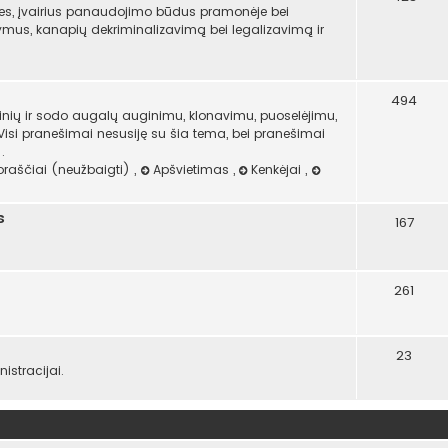
es, įvairius panaudojimo būdus pramonėje bei
atymus, kanapių dekriminalizavimą bei legalizavimą ir
494
ninių ir sodo augalų auginimu, klonavimu, puoselėjimu,
 Visi pranešimai nesusiję su šia tema, bei pranešimai
.
oraščiai (neužbaigti)
,
Apšvietimas
,
Kenkėjai
,
s
167
261
23
stracijai.