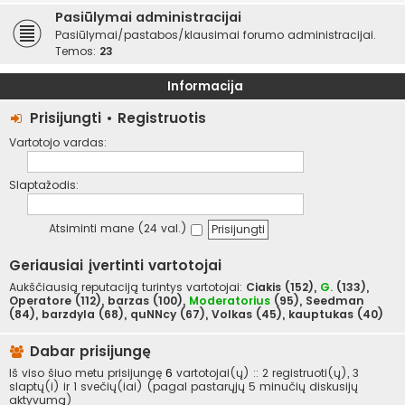
Pasiūlymai administracijai
Pasiūlymai/pastabos/klausimai forumo administracijai.
Temos:
23
Informacija
Prisijungti
•
Registruotis
Vartotojo vardas:
Slaptažodis:
Atsiminti mane (24 val.)
Geriausiai įvertinti vartotojai
Aukščiausią reputaciją turintys vartotojai:
Ciakis
(152),
G.
(133),
Operatore
(112),
barzas
(100),
Moderatorius
(95),
Seedman
(84),
barzdyla
(68),
quNNcy
(67),
Volkas
(45),
kauptukas
(40)
Dabar prisijungę
Iš viso šiuo metu prisijungę
6
vartotojai(ų) :: 2 registruoti(ų), 3
slaptų(i) ir 1 svečių(iai) (pagal pastarųjų 5 minučių diskusijų
aktyvumą)