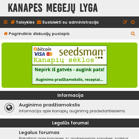
Kanapės mėgėjų lyga
Taisyklės
Susisiekti su administracija
I
Pagrindinis diskusijų puslapis
e
š
k
o
t
i
Informacija
Auginimo pradžiamokslis
Informacija apie kanapių auginimą pradedantiesiems.
Legalūs forumai
Legalus forumas
Pokalbiai apie kanapes, jų gydomąsias savybes, įvairius