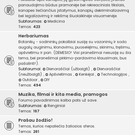
panaudojimo būdus pramonėje bei rekreaciniais tikslais,
kanapes liečiančius įstatymus, kanapių dekriminalizavimą
bei legalizavimą ir reikšmę šiuolaikinėje visuomenėje.
Subforumas:
Medicina
Temos:
423
Herbariumas
Botanikų - sodininkų pokalbiai susiję su vazoninių ir sodo
augalų auginimu, klonavimu, puoselėjimu, skinimu, tręšimu,
apšvietimu ir pan. (DĖMESIO! Visi pranešimai nesusiję su šia
tema, bei pranešimai pirkimo-pardavimo klausimais, bus
pašalinti!).
Subforumai:
Dienoraščiai (užbaigti)
,
Dienoraščiai
(neužbaigti)
,
Apšvietimas
,
Kenkėjai
,
Technologijos
,
Outdoor
,
DIY
Temos:
494
Muzika, filmai ir kita media, pramogos
Forumo pavadinimas kalba pats už save.
Subforumas:
Renginiai
Temos:
167
Prašau žodžio!
Temos, kurios nepaliečia žaliosios sferos.
Temos:
261