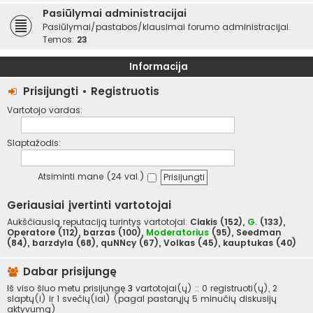
Pasiūlymai administracijai
Pasiūlymai/pastabos/klausimai forumo administracijai.
Temos:
23
Informacija
Prisijungti
•
Registruotis
Vartotojo vardas:
Slaptažodis:
Atsiminti mane (24 val.)
Geriausiai įvertinti vartotojai
Aukščiausią reputaciją turintys vartotojai:
Ciakis
(152),
G.
(133),
Operatore
(112),
barzas
(100),
Moderatorius
(95),
Seedman
(84),
barzdyla
(68),
quNNcy
(67),
Volkas
(45),
kauptukas
(40)
Dabar prisijungę
Iš viso šiuo metu prisijungę
3
vartotojai(ų) :: 0 registruoti(ų), 2
slaptų(i) ir 1 svečių(iai) (pagal pastarųjų 5 minučių diskusijų
aktyvumą)