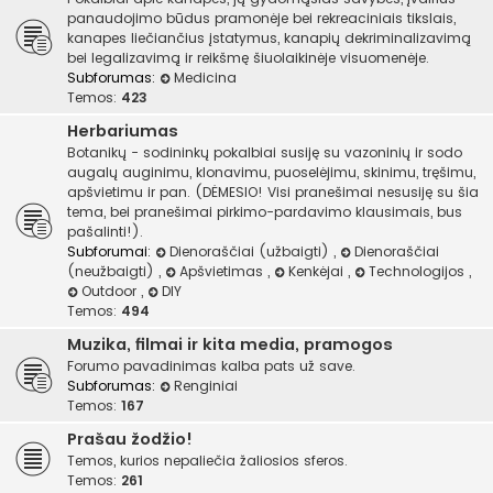
panaudojimo būdus pramonėje bei rekreaciniais tikslais,
kanapes liečiančius įstatymus, kanapių dekriminalizavimą
bei legalizavimą ir reikšmę šiuolaikinėje visuomenėje.
Subforumas:
Medicina
Temos:
423
Herbariumas
Botanikų - sodininkų pokalbiai susiję su vazoninių ir sodo
augalų auginimu, klonavimu, puoselėjimu, skinimu, tręšimu,
apšvietimu ir pan. (DĖMESIO! Visi pranešimai nesusiję su šia
tema, bei pranešimai pirkimo-pardavimo klausimais, bus
pašalinti!).
Subforumai:
Dienoraščiai (užbaigti)
,
Dienoraščiai
(neužbaigti)
,
Apšvietimas
,
Kenkėjai
,
Technologijos
,
Outdoor
,
DIY
Temos:
494
Muzika, filmai ir kita media, pramogos
Forumo pavadinimas kalba pats už save.
Subforumas:
Renginiai
Temos:
167
Prašau žodžio!
Temos, kurios nepaliečia žaliosios sferos.
Temos:
261