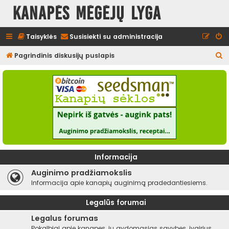
Kanapės mėgėjų lyga
Taisyklės
Susisiekti su administracija
I
Pagrindinis diskusijų puslapis
e
š
k
o
t
i
Informacija
Auginimo pradžiamokslis
Informacija apie kanapių auginimą pradedantiesiems.
Legalūs forumai
Legalus forumas
Pokalbiai apie kanapes, jų gydomąsias savybes, įvairius