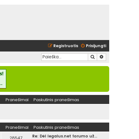
Registruotis
Prisijungti
Ieškoti
Išplėstinė paieška
Pranešimai
Paskutinis pranešimas
Pranešimai
Paskutinis pranešimas
Re: Dėl legalus.net forumo už…
28547