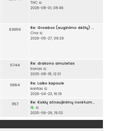
P
THC
e
2026-08-01, 08:46
r
ž
i
Re: Growbox (auginimo dėžių) …
ū
63659
P
Cha
r
e
2026-05-27, 09:29
ė
r
t
ž
i
i
n
ū
a
Re: drakono amuletas
r
5744
u
P
tronas
ė
j
e
2025-08-18, 12:01
t
a
r
i
u
Re: Laiko kapsulė
ž
11984
n
s
P
kantas
i
a
i
e
2026-04-23, 16:19
ū
u
u
r
r
j
Re: Kokių atnaujinimų norėtum…
s
1157
ž
ė
a
P
G.
p
i
t
u
e
2025-06-26, 19:03
r
ū
i
s
r
a
r
n
i
ž
n
ė
a
u
i
e
t