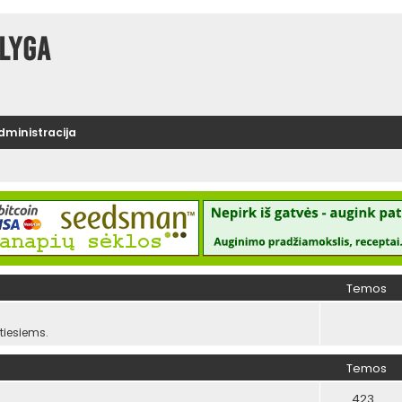
lyga
administracija
Temos
iesiems.
Temos
423