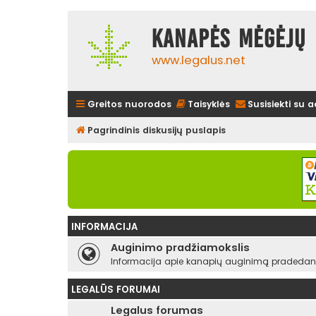
Kanapės mėgėjų 
www.legalus.net
Greitos nuorodos
Taisyklės
Susisiekti su 
Pagrindinis diskusijų puslapis
INFORMACIJA
Auginimo pradžiamokslis
Informacija apie kanapių auginimą pradedant
LEGALŪS FORUMAI
Legalus forumas