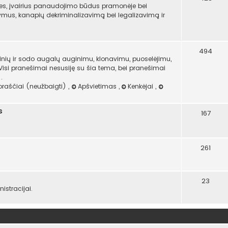
es, įvairius panaudojimo būdus pramonėje bei
atymus, kanapių dekriminalizavimą bei legalizavimą ir
494
ninių ir sodo augalų auginimu, klonavimu, puoselėjimu,
 Visi pranešimai nesusiję su šia tema, bei pranešimai
.
oraščiai (neužbaigti)
,
Apšvietimas
,
Kenkėjai
,
s
167
261
23
stracijai.