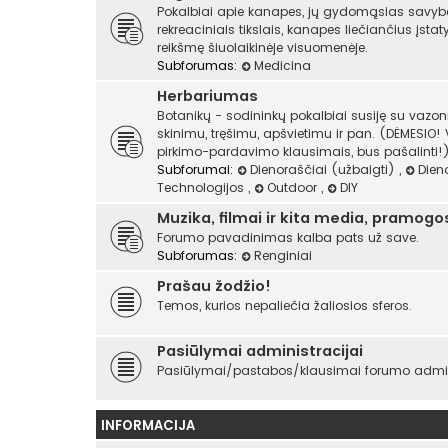
Pokalbiai apie kanapes, jų gydomąsias savyb
rekreaciniais tikslais, kanapes liečiančius įst
reikšmę šiuolaikinėje visuomenėje.
Subforumas:
Medicina
Herbariumas
Botanikų - sodininkų pokalbiai susiję su vazo
skinimu, tręšimu, apšvietimu ir pan. (DĖMESIO!
pirkimo-pardavimo klausimais, bus pašalinti!)
Subforumai:
Dienoraščiai (užbaigti)
,
Dien
Technologijos
,
Outdoor
,
DIY
Muzika, filmai ir kita media, pramogo
Forumo pavadinimas kalba pats už save.
Subforumas:
Renginiai
Prašau žodžio!
Temos, kurios nepaliečia žaliosios sferos.
Pasiūlymai administracijai
Pasiūlymai/pastabos/klausimai forumo admini
INFORMACIJA