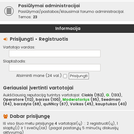
Pasiūlymai administracijai
Pasiūlymai/pastabos/klausimai forumo administracijai.
Temos:
23
Informacija
Prisijungti
•
Registruotis
Vartotojo vardas:
Slaptažodis:
Atsiminti mane (24 val.)
Geriausiai įvertinti vartotojai
Aukščiausią reputaciją turintys vartotojai:
Ciakis
(152),
G.
(133),
Operatore
(112),
barzas
(100),
Moderatorius
(95),
Seedman
(84),
barzdyla
(68),
quNNcy
(67),
Volkas
(45),
kauptukas
(40)
Dabar prisijungę
Iš viso šiuo metu prisijungę
4
vartotojai(ų) :: 2 registruoti(ų), 1
slaptų(i) ir 1 svečių(iai) (pagal pastarųjų 5 minučių diskusijų
aktyvumą)