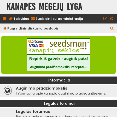
Kanapės mėgėjų lyga
Taisyklės
Susisiekti su administracija
I
Pagrindinis diskusijų puslapis
e
š
k
o
t
i
Informacija
Auginimo pradžiamokslis
Informacija apie kanapių auginimą pradedantiesiems.
Legalūs forumai
Legalus forumas
Pokalbiai apie kanapes, jų gydomąsias savybes, įvairius