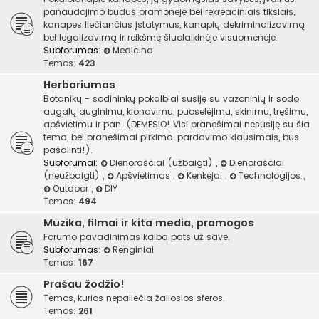
panaudojimo būdus pramonėje bei rekreaciniais tikslais,
kanapes liečiančius įstatymus, kanapių dekriminalizavimą
bei legalizavimą ir reikšmę šiuolaikinėje visuomenėje.
Subforumas:
Medicina
Temos:
423
Herbariumas
Botanikų - sodininkų pokalbiai susiję su vazoninių ir sodo
augalų auginimu, klonavimu, puoselėjimu, skinimu, tręšimu,
apšvietimu ir pan. (DĖMESIO! Visi pranešimai nesusiję su šia
tema, bei pranešimai pirkimo-pardavimo klausimais, bus
pašalinti!).
Subforumai:
Dienoraščiai (užbaigti)
,
Dienoraščiai
(neužbaigti)
,
Apšvietimas
,
Kenkėjai
,
Technologijos
,
Outdoor
,
DIY
Temos:
494
Muzika, filmai ir kita media, pramogos
Forumo pavadinimas kalba pats už save.
Subforumas:
Renginiai
Temos:
167
Prašau žodžio!
Temos, kurios nepaliečia žaliosios sferos.
Temos:
261