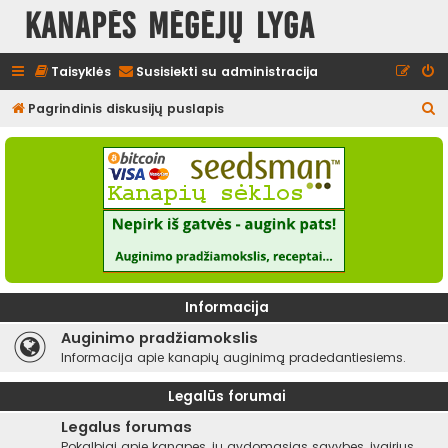
Kanapės mėgėjų lyga
Taisyklės
Susisiekti su administracija
I
Pagrindinis diskusijų puslapis
e
š
k
o
t
i
Informacija
Auginimo pradžiamokslis
Informacija apie kanapių auginimą pradedantiesiems.
Legalūs forumai
Legalus forumas
Pokalbiai apie kanapes, jų gydomąsias savybes, įvairius