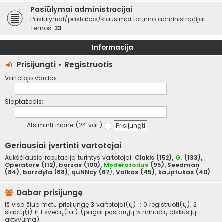
Pasiūlymai administracijai
Pasiūlymai/pastabos/klausimai forumo administracijai.
Temos:
23
Informacija
Prisijungti
•
Registruotis
Vartotojo vardas:
Slaptažodis:
Atsiminti mane (24 val.)
Geriausiai įvertinti vartotojai
Aukščiausią reputaciją turintys vartotojai:
Ciakis
(152),
G.
(133),
Operatore
(112),
barzas
(100),
Moderatorius
(95),
Seedman
(84),
barzdyla
(68),
quNNcy
(67),
Volkas
(45),
kauptukas
(40)
Dabar prisijungę
Iš viso šiuo metu prisijungę
3
vartotojai(ų) :: 0 registruoti(ų), 2
slaptų(i) ir 1 svečių(iai) (pagal pastarųjų 5 minučių diskusijų
aktyvumą)