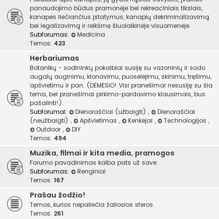
panaudojimo būdus pramonėje bei rekreaciniais tikslais,
kanapes liečiančius įstatymus, kanapių dekriminalizavimą
bei legalizavimą ir reikšmę šiuolaikinėje visuomenėje.
Subforumas:
Medicina
Temos:
423
Herbariumas
Botanikų - sodininkų pokalbiai susiję su vazoninių ir sodo
augalų auginimu, klonavimu, puoselėjimu, skinimu, tręšimu,
apšvietimu ir pan. (DĖMESIO! Visi pranešimai nesusiję su šia
tema, bei pranešimai pirkimo-pardavimo klausimais, bus
pašalinti!).
Subforumai:
Dienoraščiai (užbaigti)
,
Dienoraščiai
(neužbaigti)
,
Apšvietimas
,
Kenkėjai
,
Technologijos
,
Outdoor
,
DIY
Temos:
494
Muzika, filmai ir kita media, pramogos
Forumo pavadinimas kalba pats už save.
Subforumas:
Renginiai
Temos:
167
Prašau žodžio!
Temos, kurios nepaliečia žaliosios sferos.
Temos:
261