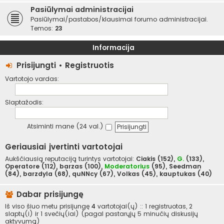
Pasiūlymai administracijai
Pasiūlymai/pastabos/klausimai forumo administracijai.
Temos:
23
Informacija
Prisijungti
•
Registruotis
Vartotojo vardas:
Slaptažodis:
Atsiminti mane (24 val.)
Geriausiai įvertinti vartotojai
Aukščiausią reputaciją turintys vartotojai:
Ciakis
(152),
G.
(133),
Operatore
(112),
barzas
(100),
Moderatorius
(95),
Seedman
(84),
barzdyla
(68),
quNNcy
(67),
Volkas
(45),
kauptukas
(40)
Dabar prisijungę
Iš viso šiuo metu prisijungę
4
vartotojai(ų) :: 1 registruotas, 2
slaptų(i) ir 1 svečių(iai) (pagal pastarųjų 5 minučių diskusijų
aktyvumą)