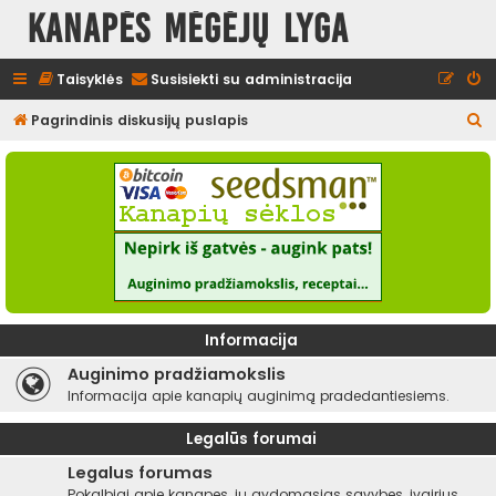
Kanapės mėgėjų lyga
Taisyklės
Susisiekti su administracija
I
Pagrindinis diskusijų puslapis
e
š
k
o
t
i
Informacija
Auginimo pradžiamokslis
Informacija apie kanapių auginimą pradedantiesiems.
Legalūs forumai
Legalus forumas
Pokalbiai apie kanapes, jų gydomąsias savybes, įvairius