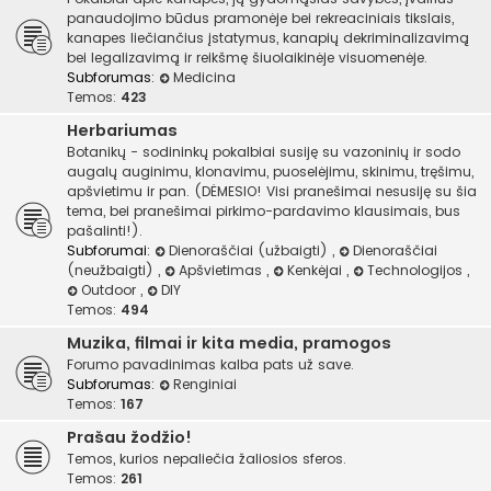
panaudojimo būdus pramonėje bei rekreaciniais tikslais,
kanapes liečiančius įstatymus, kanapių dekriminalizavimą
bei legalizavimą ir reikšmę šiuolaikinėje visuomenėje.
Subforumas:
Medicina
Temos:
423
Herbariumas
Botanikų - sodininkų pokalbiai susiję su vazoninių ir sodo
augalų auginimu, klonavimu, puoselėjimu, skinimu, tręšimu,
apšvietimu ir pan. (DĖMESIO! Visi pranešimai nesusiję su šia
tema, bei pranešimai pirkimo-pardavimo klausimais, bus
pašalinti!).
Subforumai:
Dienoraščiai (užbaigti)
,
Dienoraščiai
(neužbaigti)
,
Apšvietimas
,
Kenkėjai
,
Technologijos
,
Outdoor
,
DIY
Temos:
494
Muzika, filmai ir kita media, pramogos
Forumo pavadinimas kalba pats už save.
Subforumas:
Renginiai
Temos:
167
Prašau žodžio!
Temos, kurios nepaliečia žaliosios sferos.
Temos:
261