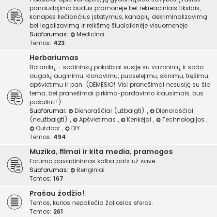
panaudojimo būdus pramonėje bei rekreaciniais tikslais,
kanapes liečiančius įstatymus, kanapių dekriminalizavimą
bei legalizavimą ir reikšmę šiuolaikinėje visuomenėje.
Subforumas:
Medicina
Temos:
423
Herbariumas
Botanikų - sodininkų pokalbiai susiję su vazoninių ir sodo
augalų auginimu, klonavimu, puoselėjimu, skinimu, tręšimu,
apšvietimu ir pan. (DĖMESIO! Visi pranešimai nesusiję su šia
tema, bei pranešimai pirkimo-pardavimo klausimais, bus
pašalinti!).
Subforumai:
Dienoraščiai (užbaigti)
,
Dienoraščiai
(neužbaigti)
,
Apšvietimas
,
Kenkėjai
,
Technologijos
,
Outdoor
,
DIY
Temos:
494
Muzika, filmai ir kita media, pramogos
Forumo pavadinimas kalba pats už save.
Subforumas:
Renginiai
Temos:
167
Prašau žodžio!
Temos, kurios nepaliečia žaliosios sferos.
Temos:
261