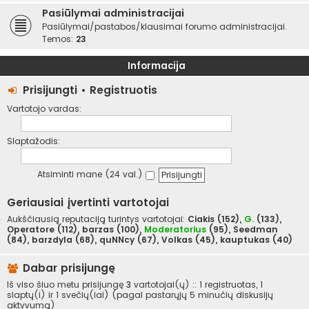
Pasiūlymai administracijai
Pasiūlymai/pastabos/klausimai forumo administracijai.
Temos:
23
Informacija
Prisijungti
•
Registruotis
Vartotojo vardas:
Slaptažodis:
Atsiminti mane (24 val.)
Geriausiai įvertinti vartotojai
Aukščiausią reputaciją turintys vartotojai:
Ciakis
(152),
G.
(133),
Operatore
(112),
barzas
(100),
Moderatorius
(95),
Seedman
(84),
barzdyla
(68),
quNNcy
(67),
Volkas
(45),
kauptukas
(40)
Dabar prisijungę
Iš viso šiuo metu prisijungę
3
vartotojai(ų) :: 1 registruotas, 1
slaptų(i) ir 1 svečių(iai) (pagal pastarųjų 5 minučių diskusijų
aktyvumą)