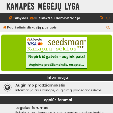
Kanapės mėgėjų lyga
Taisyklės
Susisiekti su administracija
I
Pagrindinis diskusijų puslapis
e
š
k
o
t
i
Informacija
Auginimo pradžiamokslis
Informacija apie kanapių auginimą pradedantiesiems.
Legalūs forumai
Legalus forumas
Pokalbiai apie kanapes, jų gydomąsias savybes, įvairius