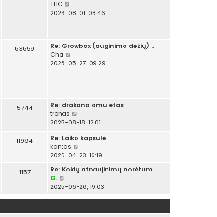
P
THC
e
2026-08-01, 08:46
r
ž
i
Re: Growbox (auginimo dėžių) …
ū
63659
P
Cha
r
e
2026-05-27, 09:29
ė
r
t
ž
i
i
n
ū
a
Re: drakono amuletas
r
5744
u
P
tronas
ė
j
e
2025-08-18, 12:01
t
a
r
i
u
Re: Laiko kapsulė
ž
11984
n
s
P
kantas
i
a
i
e
2026-04-23, 16:19
ū
u
u
r
r
j
Re: Kokių atnaujinimų norėtum…
s
1157
ž
ė
a
P
G.
p
i
t
u
e
2025-06-26, 19:03
r
ū
i
s
r
a
r
n
i
ž
n
ė
a
u
i
e
t