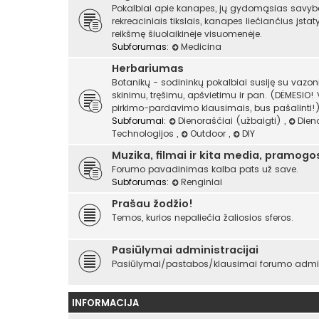
Pokalbiai apie kanapes, jų gydomąsias savyb
rekreaciniais tikslais, kanapes liečiančius įst
reikšmę šiuolaikinėje visuomenėje.
Subforumas:
Medicina
Herbariumas
Botanikų - sodininkų pokalbiai susiję su vazo
skinimu, tręšimu, apšvietimu ir pan. (DĖMESIO!
pirkimo-pardavimo klausimais, bus pašalinti!)
Subforumai:
Dienoraščiai (užbaigti)
,
Dien
Technologijos
,
Outdoor
,
DIY
Muzika, filmai ir kita media, pramogo
Forumo pavadinimas kalba pats už save.
Subforumas:
Renginiai
Prašau žodžio!
Temos, kurios nepaliečia žaliosios sferos.
Pasiūlymai administracijai
Pasiūlymai/pastabos/klausimai forumo admini
INFORMACIJA