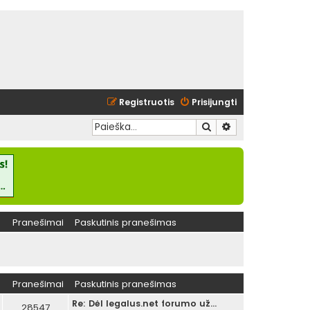
Registruotis
Prisijungti
Ieškoti
Išplėstinė paieška
Pranešimai
Paskutinis pranešimas
Pranešimai
Paskutinis pranešimas
Re: Dėl legalus.net forumo už…
28547