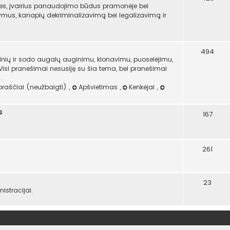
es, įvairius panaudojimo būdus pramonėje bei
atymus, kanapių dekriminalizavimą bei legalizavimą ir
494
ninių ir sodo augalų auginimu, klonavimu, puoselėjimu,
 Visi pranešimai nesusiję su šia tema, bei pranešimai
.
oraščiai (neužbaigti)
,
Apšvietimas
,
Kenkėjai
,
s
167
261
23
stracijai.