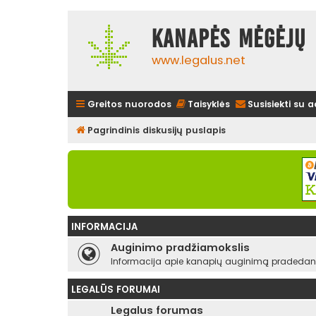
Kanapės mėgėjų 
www.legalus.net
Greitos nuorodos
Taisyklės
Susisiekti su 
Pagrindinis diskusijų puslapis
INFORMACIJA
Auginimo pradžiamokslis
Informacija apie kanapių auginimą pradedant
LEGALŪS FORUMAI
Legalus forumas