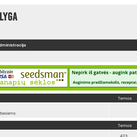
lyga
administracija
Temos
iesiems.
Temos
423