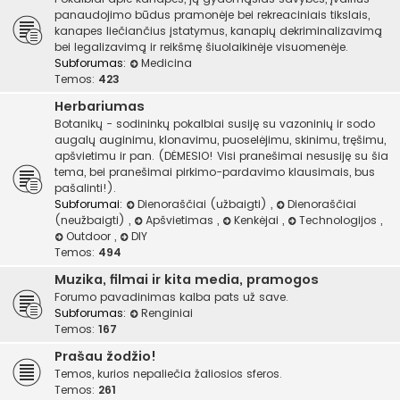
panaudojimo būdus pramonėje bei rekreaciniais tikslais,
kanapes liečiančius įstatymus, kanapių dekriminalizavimą
bei legalizavimą ir reikšmę šiuolaikinėje visuomenėje.
Subforumas:
Medicina
Temos:
423
Herbariumas
Botanikų - sodininkų pokalbiai susiję su vazoninių ir sodo
augalų auginimu, klonavimu, puoselėjimu, skinimu, tręšimu,
apšvietimu ir pan. (DĖMESIO! Visi pranešimai nesusiję su šia
tema, bei pranešimai pirkimo-pardavimo klausimais, bus
pašalinti!).
Subforumai:
Dienoraščiai (užbaigti)
,
Dienoraščiai
(neužbaigti)
,
Apšvietimas
,
Kenkėjai
,
Technologijos
,
Outdoor
,
DIY
Temos:
494
Muzika, filmai ir kita media, pramogos
Forumo pavadinimas kalba pats už save.
Subforumas:
Renginiai
Temos:
167
Prašau žodžio!
Temos, kurios nepaliečia žaliosios sferos.
Temos:
261