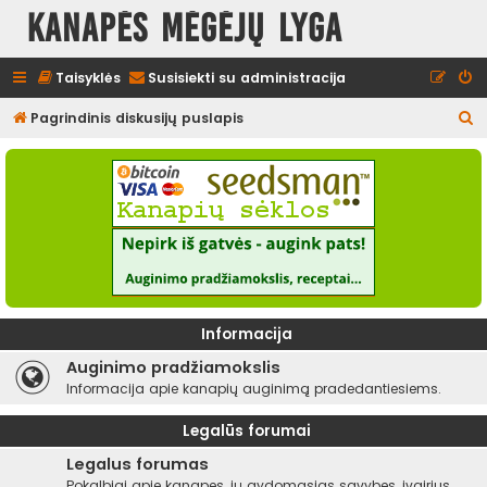
Kanapės mėgėjų lyga
Taisyklės
Susisiekti su administracija
I
Pagrindinis diskusijų puslapis
e
š
k
o
t
i
Informacija
Auginimo pradžiamokslis
Informacija apie kanapių auginimą pradedantiesiems.
Legalūs forumai
Legalus forumas
Pokalbiai apie kanapes, jų gydomąsias savybes, įvairius