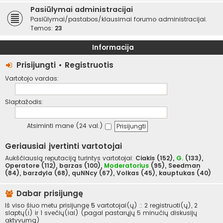
Pasiūlymai administracijai
Pasiūlymai/pastabos/klausimai forumo administracijai.
Temos:
23
Informacija
Prisijungti
•
Registruotis
Vartotojo vardas:
Slaptažodis:
Atsiminti mane (24 val.)
Geriausiai įvertinti vartotojai
Aukščiausią reputaciją turintys vartotojai:
Ciakis
(152),
G.
(133),
Operatore
(112),
barzas
(100),
Moderatorius
(95),
Seedman
(84),
barzdyla
(68),
quNNcy
(67),
Volkas
(45),
kauptukas
(40)
Dabar prisijungę
Iš viso šiuo metu prisijungę
5
vartotojai(ų) :: 2 registruoti(ų), 2
slaptų(i) ir 1 svečių(iai) (pagal pastarųjų 5 minučių diskusijų
aktyvumą)