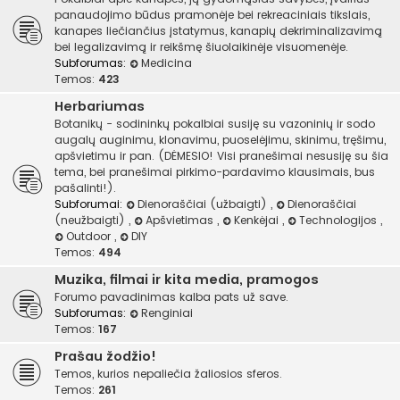
panaudojimo būdus pramonėje bei rekreaciniais tikslais,
kanapes liečiančius įstatymus, kanapių dekriminalizavimą
bei legalizavimą ir reikšmę šiuolaikinėje visuomenėje.
Subforumas:
Medicina
Temos:
423
Herbariumas
Botanikų - sodininkų pokalbiai susiję su vazoninių ir sodo
augalų auginimu, klonavimu, puoselėjimu, skinimu, tręšimu,
apšvietimu ir pan. (DĖMESIO! Visi pranešimai nesusiję su šia
tema, bei pranešimai pirkimo-pardavimo klausimais, bus
pašalinti!).
Subforumai:
Dienoraščiai (užbaigti)
,
Dienoraščiai
(neužbaigti)
,
Apšvietimas
,
Kenkėjai
,
Technologijos
,
Outdoor
,
DIY
Temos:
494
Muzika, filmai ir kita media, pramogos
Forumo pavadinimas kalba pats už save.
Subforumas:
Renginiai
Temos:
167
Prašau žodžio!
Temos, kurios nepaliečia žaliosios sferos.
Temos:
261