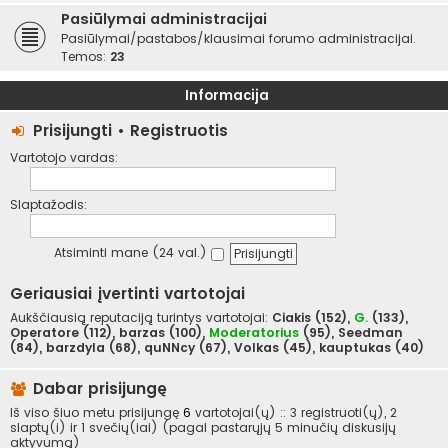
Pasiūlymai administracijai
Pasiūlymai/pastabos/klausimai forumo administracijai.
Temos:
23
Informacija
Prisijungti
•
Registruotis
Vartotojo vardas:
Slaptažodis:
Atsiminti mane (24 val.)
Geriausiai įvertinti vartotojai
Aukščiausią reputaciją turintys vartotojai:
Ciakis
(152),
G.
(133),
Operatore
(112),
barzas
(100),
Moderatorius
(95),
Seedman
(84),
barzdyla
(68),
quNNcy
(67),
Volkas
(45),
kauptukas
(40)
Dabar prisijungę
Iš viso šiuo metu prisijungę
6
vartotojai(ų) :: 3 registruoti(ų), 2
slaptų(i) ir 1 svečių(iai) (pagal pastarųjų 5 minučių diskusijų
aktyvumą)