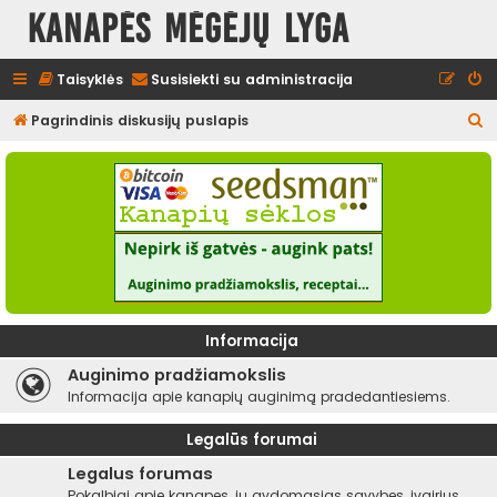
Kanapės mėgėjų lyga
Taisyklės
Susisiekti su administracija
I
Pagrindinis diskusijų puslapis
e
š
k
o
t
i
Informacija
Auginimo pradžiamokslis
Informacija apie kanapių auginimą pradedantiesiems.
Legalūs forumai
Legalus forumas
Pokalbiai apie kanapes, jų gydomąsias savybes, įvairius