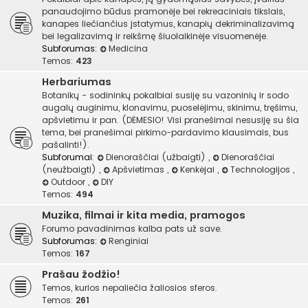
panaudojimo būdus pramonėje bei rekreaciniais tikslais,
kanapes liečiančius įstatymus, kanapių dekriminalizavimą
bei legalizavimą ir reikšmę šiuolaikinėje visuomenėje.
Subforumas:
Medicina
Temos:
423
Herbariumas
Botanikų - sodininkų pokalbiai susiję su vazoninių ir sodo
augalų auginimu, klonavimu, puoselėjimu, skinimu, tręšimu,
apšvietimu ir pan. (DĖMESIO! Visi pranešimai nesusiję su šia
tema, bei pranešimai pirkimo-pardavimo klausimais, bus
pašalinti!).
Subforumai:
Dienoraščiai (užbaigti)
,
Dienoraščiai
(neužbaigti)
,
Apšvietimas
,
Kenkėjai
,
Technologijos
,
Outdoor
,
DIY
Temos:
494
Muzika, filmai ir kita media, pramogos
Forumo pavadinimas kalba pats už save.
Subforumas:
Renginiai
Temos:
167
Prašau žodžio!
Temos, kurios nepaliečia žaliosios sferos.
Temos:
261