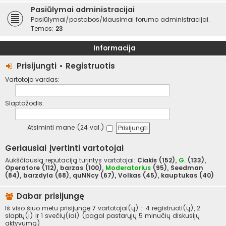
Pasiūlymai administracijai
Pasiūlymai/pastabos/klausimai forumo administracijai.
Temos:
23
Informacija
Prisijungti
•
Registruotis
Vartotojo vardas:
Slaptažodis:
Atsiminti mane (24 val.)
Geriausiai įvertinti vartotojai
Aukščiausią reputaciją turintys vartotojai:
Ciakis
(152),
G.
(133),
Operatore
(112),
barzas
(100),
Moderatorius
(95),
Seedman
(84),
barzdyla
(68),
quNNcy
(67),
Volkas
(45),
kauptukas
(40)
Dabar prisijungę
Iš viso šiuo metu prisijungę
7
vartotojai(ų) :: 4 registruoti(ų), 2
slaptų(i) ir 1 svečių(iai) (pagal pastarųjų 5 minučių diskusijų
aktyvumą)