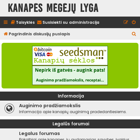
Kanapės mėgėjų lyga
Taisyklės
Susisiekti su administracija
I
Pagrindinis diskusijų puslapis
e
š
k
o
t
i
Informacija
Auginimo pradžiamokslis
Informacija apie kanapių auginimą pradedantiesiems.
Legalūs forumai
Legalus forumas
Pokalbiai apie kanapes, jų gydomąsias savybes, įvairius