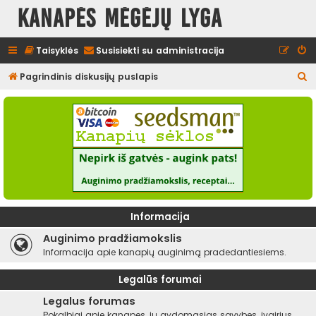
Kanapės mėgėjų lyga
Taisyklės
Susisiekti su administracija
I
Pagrindinis diskusijų puslapis
e
š
k
o
t
i
Informacija
Auginimo pradžiamokslis
Informacija apie kanapių auginimą pradedantiesiems.
Legalūs forumai
Legalus forumas
Pokalbiai apie kanapes, jų gydomąsias savybes, įvairius