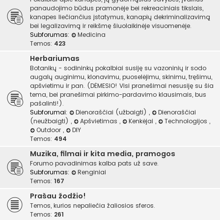
panaudojimo būdus pramonėje bei rekreaciniais tikslais,
kanapes liečiančius įstatymus, kanapių dekriminalizavimą
bei legalizavimą ir reikšmę šiuolaikinėje visuomenėje.
Subforumas:
Medicina
Temos:
423
Herbariumas
Botanikų - sodininkų pokalbiai susiję su vazoninių ir sodo
augalų auginimu, klonavimu, puoselėjimu, skinimu, tręšimu,
apšvietimu ir pan. (DĖMESIO! Visi pranešimai nesusiję su šia
tema, bei pranešimai pirkimo-pardavimo klausimais, bus
pašalinti!).
Subforumai:
Dienoraščiai (užbaigti)
,
Dienoraščiai
(neužbaigti)
,
Apšvietimas
,
Kenkėjai
,
Technologijos
,
Outdoor
,
DIY
Temos:
494
Muzika, filmai ir kita media, pramogos
Forumo pavadinimas kalba pats už save.
Subforumas:
Renginiai
Temos:
167
Prašau žodžio!
Temos, kurios nepaliečia žaliosios sferos.
Temos:
261