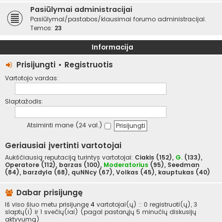
Pasiūlymai administracijai
Pasiūlymai/pastabos/klausimai forumo administracijai.
Temos:
23
Informacija
Prisijungti
•
Registruotis
Vartotojo vardas:
Slaptažodis:
Atsiminti mane (24 val.)
Geriausiai įvertinti vartotojai
Aukščiausią reputaciją turintys vartotojai:
Ciakis
(152),
G.
(133),
Operatore
(112),
barzas
(100),
Moderatorius
(95),
Seedman
(84),
barzdyla
(68),
quNNcy
(67),
Volkas
(45),
kauptukas
(40)
Dabar prisijungę
Iš viso šiuo metu prisijungę
4
vartotojai(ų) :: 0 registruoti(ų), 3
slaptų(i) ir 1 svečių(iai) (pagal pastarųjų 5 minučių diskusijų
aktyvumą)