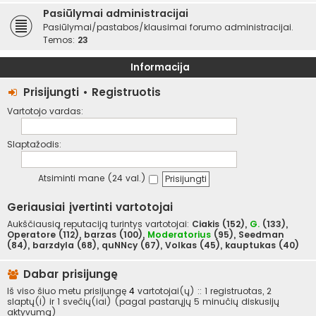
Pasiūlymai administracijai
Pasiūlymai/pastabos/klausimai forumo administracijai.
Temos:
23
Informacija
Prisijungti
•
Registruotis
Vartotojo vardas:
Slaptažodis:
Atsiminti mane (24 val.)
Geriausiai įvertinti vartotojai
Aukščiausią reputaciją turintys vartotojai:
Ciakis
(152),
G.
(133),
Operatore
(112),
barzas
(100),
Moderatorius
(95),
Seedman
(84),
barzdyla
(68),
quNNcy
(67),
Volkas
(45),
kauptukas
(40)
Dabar prisijungę
Iš viso šiuo metu prisijungę
4
vartotojai(ų) :: 1 registruotas, 2
slaptų(i) ir 1 svečių(iai) (pagal pastarųjų 5 minučių diskusijų
aktyvumą)