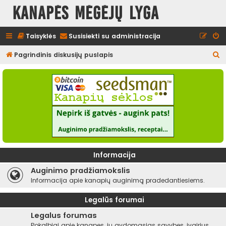
Kanapės mėgėjų lyga
Taisyklės
Susisiekti su administracija
I
Pagrindinis diskusijų puslapis
e
š
k
o
t
i
Informacija
Auginimo pradžiamokslis
Informacija apie kanapių auginimą pradedantiesiems.
Legalūs forumai
Legalus forumas
Pokalbiai apie kanapes, jų gydomąsias savybes, įvairius