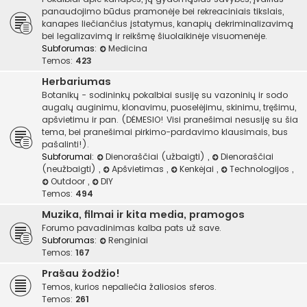
panaudojimo būdus pramonėje bei rekreaciniais tikslais,
kanapes liečiančius įstatymus, kanapių dekriminalizavimą
bei legalizavimą ir reikšmę šiuolaikinėje visuomenėje.
Subforumas:
Medicina
Temos:
423
Herbariumas
Botanikų - sodininkų pokalbiai susiję su vazoninių ir sodo
augalų auginimu, klonavimu, puoselėjimu, skinimu, tręšimu,
apšvietimu ir pan. (DĖMESIO! Visi pranešimai nesusiję su šia
tema, bei pranešimai pirkimo-pardavimo klausimais, bus
pašalinti!).
Subforumai:
Dienoraščiai (užbaigti)
,
Dienoraščiai
(neužbaigti)
,
Apšvietimas
,
Kenkėjai
,
Technologijos
,
Outdoor
,
DIY
Temos:
494
Muzika, filmai ir kita media, pramogos
Forumo pavadinimas kalba pats už save.
Subforumas:
Renginiai
Temos:
167
Prašau žodžio!
Temos, kurios nepaliečia žaliosios sferos.
Temos:
261