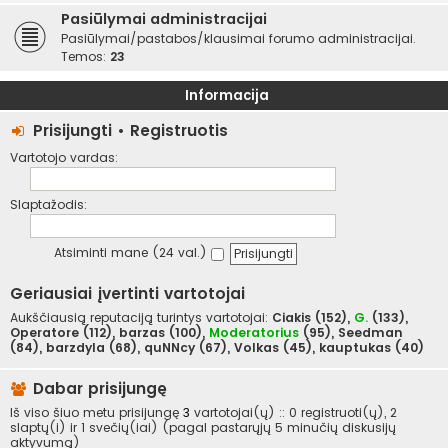
Pasiūlymai administracijai
Pasiūlymai/pastabos/klausimai forumo administracijai.
Temos:
23
Informacija
Prisijungti
•
Registruotis
Vartotojo vardas:
Slaptažodis:
Atsiminti mane (24 val.)
Geriausiai įvertinti vartotojai
Aukščiausią reputaciją turintys vartotojai:
Ciakis
(152),
G.
(133),
Operatore
(112),
barzas
(100),
Moderatorius
(95),
Seedman
(84),
barzdyla
(68),
quNNcy
(67),
Volkas
(45),
kauptukas
(40)
Dabar prisijungę
Iš viso šiuo metu prisijungę
3
vartotojai(ų) :: 0 registruoti(ų), 2
slaptų(i) ir 1 svečių(iai) (pagal pastarųjų 5 minučių diskusijų
aktyvumą)