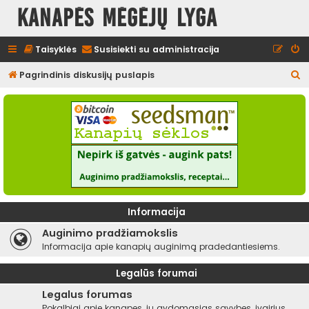
Kanapės mėgėjų lyga
Taisyklės
Susisiekti su administracija
I
Pagrindinis diskusijų puslapis
e
š
k
o
t
i
Informacija
Auginimo pradžiamokslis
Informacija apie kanapių auginimą pradedantiesiems.
Legalūs forumai
Legalus forumas
Pokalbiai apie kanapes, jų gydomąsias savybes, įvairius