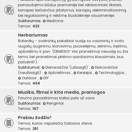
panaudojimo būdus pramonėje bei rekreaciniais tikslais,
kanapes liečiančius įstatymus, kanapių dekriminalizavimą
bei legalizavimą ir reikšmę šiuolaikinėje visuomenėje.
Subforumas:
Medicina
Temos:
423
Herbariumas
Botanikų - sodininkų pokalbiai susiję su vazoninių ir sodo
augalų auginimu, klonavimu, puoselėjimu, skinimu, tręšimu,
apšvietimu ir pan. (DĖMESIO! Visi pranešimai nesusiję su šia
tema, bei pranešimai pirkimo-pardavimo klausimais, bus
pašalinti!).
Subforumai:
Dienoraščiai (užbaigti)
,
Dienoraščiai
(neužbaigti)
,
Apšvietimas
,
Kenkėjai
,
Technologijos
,
Outdoor
,
DIY
Temos:
494
Muzika, filmai ir kita media, pramogos
Forumo pavadinimas kalba pats už save.
Subforumas:
Renginiai
Temos:
167
Prašau žodžio!
Temos, kurios nepaliečia žaliosios sferos.
Temos:
261