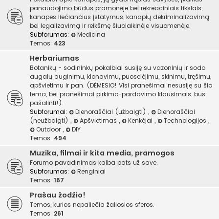
panaudojimo būdus pramonėje bei rekreaciniais tikslais,
kanapes liečiančius įstatymus, kanapių dekriminalizavimą
bei legalizavimą ir reikšmę šiuolaikinėje visuomenėje.
Subforumas:
Medicina
Temos:
423
Herbariumas
Botanikų - sodininkų pokalbiai susiję su vazoninių ir sodo
augalų auginimu, klonavimu, puoselėjimu, skinimu, tręšimu,
apšvietimu ir pan. (DĖMESIO! Visi pranešimai nesusiję su šia
tema, bei pranešimai pirkimo-pardavimo klausimais, bus
pašalinti!).
Subforumai:
Dienoraščiai (užbaigti)
,
Dienoraščiai
(neužbaigti)
,
Apšvietimas
,
Kenkėjai
,
Technologijos
,
Outdoor
,
DIY
Temos:
494
Muzika, filmai ir kita media, pramogos
Forumo pavadinimas kalba pats už save.
Subforumas:
Renginiai
Temos:
167
Prašau žodžio!
Temos, kurios nepaliečia žaliosios sferos.
Temos:
261