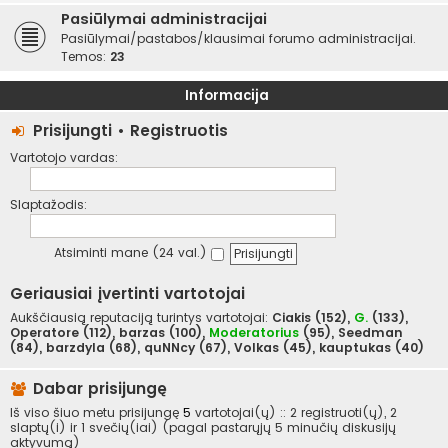
Pasiūlymai administracijai
Pasiūlymai/pastabos/klausimai forumo administracijai.
Temos:
23
Informacija
Prisijungti
•
Registruotis
Vartotojo vardas:
Slaptažodis:
Atsiminti mane (24 val.)
Geriausiai įvertinti vartotojai
Aukščiausią reputaciją turintys vartotojai:
Ciakis
(152),
G.
(133),
Operatore
(112),
barzas
(100),
Moderatorius
(95),
Seedman
(84),
barzdyla
(68),
quNNcy
(67),
Volkas
(45),
kauptukas
(40)
Dabar prisijungę
Iš viso šiuo metu prisijungę
5
vartotojai(ų) :: 2 registruoti(ų), 2
slaptų(i) ir 1 svečių(iai) (pagal pastarųjų 5 minučių diskusijų
aktyvumą)