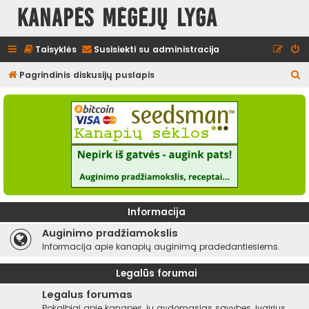
Kanapės mėgėjų lyga
Taisyklės
Susisiekti su administracija
I
Pagrindinis diskusijų puslapis
e
š
k
o
t
i
Informacija
Auginimo pradžiamokslis
Informacija apie kanapių auginimą pradedantiesiems.
Legalūs forumai
Legalus forumas
Pokalbiai apie kanapes, jų gydomąsias savybes, įvairius