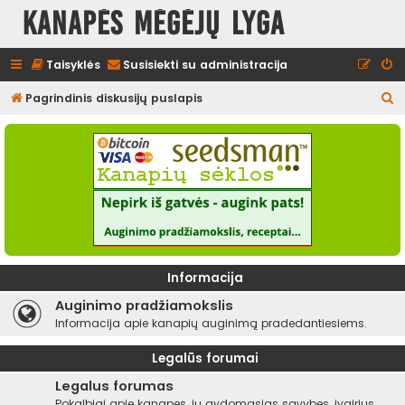
Kanapės mėgėjų lyga
Taisyklės
Susisiekti su administracija
I
Pagrindinis diskusijų puslapis
e
š
k
o
t
i
Informacija
Auginimo pradžiamokslis
Informacija apie kanapių auginimą pradedantiesiems.
Legalūs forumai
Legalus forumas
Pokalbiai apie kanapes, jų gydomąsias savybes, įvairius