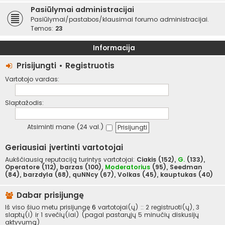
Pasiūlymai administracijai
Pasiūlymai/pastabos/klausimai forumo administracijai.
Temos:
23
Informacija
Prisijungti
•
Registruotis
Vartotojo vardas:
Slaptažodis:
Atsiminti mane (24 val.)
Geriausiai įvertinti vartotojai
Aukščiausią reputaciją turintys vartotojai:
Ciakis
(152),
G.
(133),
Operatore
(112),
barzas
(100),
Moderatorius
(95),
Seedman
(84),
barzdyla
(68),
quNNcy
(67),
Volkas
(45),
kauptukas
(40)
Dabar prisijungę
Iš viso šiuo metu prisijungę
6
vartotojai(ų) :: 2 registruoti(ų), 3
slaptų(i) ir 1 svečių(iai) (pagal pastarųjų 5 minučių diskusijų
aktyvumą)