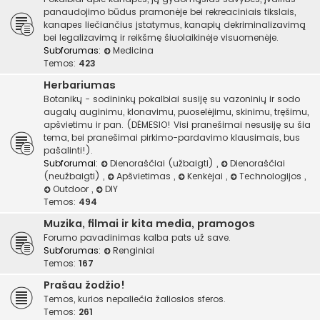
panaudojimo būdus pramonėje bei rekreaciniais tikslais,
kanapes liečiančius įstatymus, kanapių dekriminalizavimą
bei legalizavimą ir reikšmę šiuolaikinėje visuomenėje.
Subforumas:
Medicina
Temos:
423
Herbariumas
Botanikų - sodininkų pokalbiai susiję su vazoninių ir sodo
augalų auginimu, klonavimu, puoselėjimu, skinimu, tręšimu,
apšvietimu ir pan. (DĖMESIO! Visi pranešimai nesusiję su šia
tema, bei pranešimai pirkimo-pardavimo klausimais, bus
pašalinti!).
Subforumai:
Dienoraščiai (užbaigti)
,
Dienoraščiai
(neužbaigti)
,
Apšvietimas
,
Kenkėjai
,
Technologijos
,
Outdoor
,
DIY
Temos:
494
Muzika, filmai ir kita media, pramogos
Forumo pavadinimas kalba pats už save.
Subforumas:
Renginiai
Temos:
167
Prašau žodžio!
Temos, kurios nepaliečia žaliosios sferos.
Temos:
261